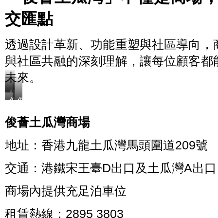
交匯點
透過設計革新、功能重塑與社區導向，
與社區共融的深刻理解，讓每位顧客都
未來。
錦
俊
俊
綉
薈
薈
花
旺
長
園
俊薈土瓜灣商場
角
沙
市
銀
灣
中
地址：香港九龍土瓜灣馬頭圍道209號
座
銀
心
式
座
商
商
式
場
交通：港鐵宋王臺D出口及土瓜灣A出口
廈
商
（元
（旺
廈
朗
商場內提供充足泊車位
角
（長
錦
塘
沙
綉
尾
灣
花
租賃熱線：2895 3803
道
青
園）