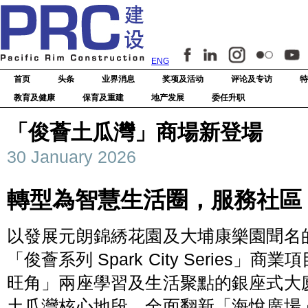
ENG
首页
头条
业界消息
奖项及活动
评论及专访
特
教育及健康
保育及重建
地产发展
委任升职
「俊薈土瓜灣」商場新登場
30 January 2026
轉型為智慧生活圈，服務社區
以發展元朗錦綉花園及大埔康樂園聞名
「俊薈系列 Spark City Series
旺角」兩座學習及生活聚點的銀座式大
土瓜灣核心地段，全面翻新「海悅廣場