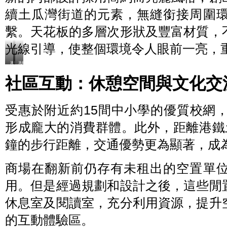
續土瓜灣街道的元素，無縫銜接周圍
繫。天花板的多層次形狀及豐富材質，
光線引導，使整個環境令人眼前一亮，
裝
裝
修
修
社區互動：休憩空間與文化交
前
前
受惠於附近約15間中小學的優質校網
形成龐大的消費群體。此外，距離港鐵
鐘的步行距離，交通優勢更為顯著，成
商場在翻新前仍存有未租出的空置單
用。但是經過規劃和設計之後，這些閒
休息室及閱讀室，充分利用資源，提升
的互動體驗區。