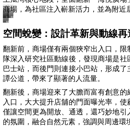
商場，為社區注入嶄新活力，並為附近
裝
裝
裝
修
修
修
後
前
空間蛻變：設計革新與動線再
後
翻新前，商場僅有兩個狹窄出入口，限
隊深入研究社區動線後，發現商場是社
巴士站，而後門則連接小巴站，形成了
譚公道，帶來了顯著的人流量。
翻新後，商場迎來了大膽而富有創意的
入口，大大提升店舖的門面曝光率，使
僅讓空間更為開放、通透，還巧妙地引
的氛圍，融合自然元素，強調與周邊環