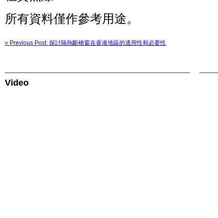
25
山
號）
道
所有資料僅作參考用途。
124-
126
號）
« Previous Post: 探討隔熱斷橋窗在香港地區的適用性和必要性
Video