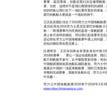
赛事，返回香港，但最后我们决定修理帆船
赛。当然，这绝对不是我们期望得到的成绩，
好的经验让我们在下一场比赛作更好的准备，
霍巴特帆船大赛就是一个很好的例子。
王滨及其团队综合了2016劳力士中国海帆船
成功应用在2016劳力士悉尼至霍巴特帆船大
称：「两项赛事均为经典的蓝海一级帆船赛，
遇上各式各样的挑战，所以我们必须要有充足
还记得在劳力士中国海帆船赛中遇上的问题，
的知识都应用在悉尼赛上。 」
比赛将至，王滨深信将会有更多来自中国大
2018的赛事：「要让一顶运动成熟发展，我
船只和帆船手参与，从中吸取更多经验；有份
中国船团都鼓励其他船队踊跃参加。劳力士中
最接近中国的一顶蓝海帆船赛，现时已有愈来
并顺利完成赛事，我敢对各船长说，劳力士中
中乐趣！」
劳力士中国海帆船赛2018将于2018年
www.rolexchinasearace.com
。