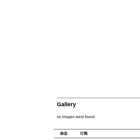
Gallery
no images were found
杂志
订阅