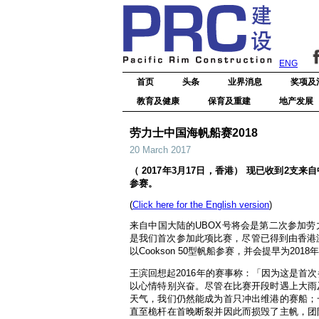
ENG
首页
头条
业界消息
奖项及
教育及健康
保育及重建
地产发展
劳力士中国海帆船赛2018
20 March 2017
（ 2017年3月17日，香港） 现已收到2
参赛。
(
Click here for the English version
)
来自中国大陆的UBOX号将会是第二次参加劳
是我们首次参加此项比赛，尽管已得到由香港游
以Cookson 50型帆船参赛，并会提早为2
王滨回想起2016年的赛事称：「因为这是首
以心情特别兴奋。尽管在比赛开段时遇上大雨
天气，我们仍然能成为首只冲出维港的赛船；
直至桅杆在首晚断裂并因此而损毁了主帆，团