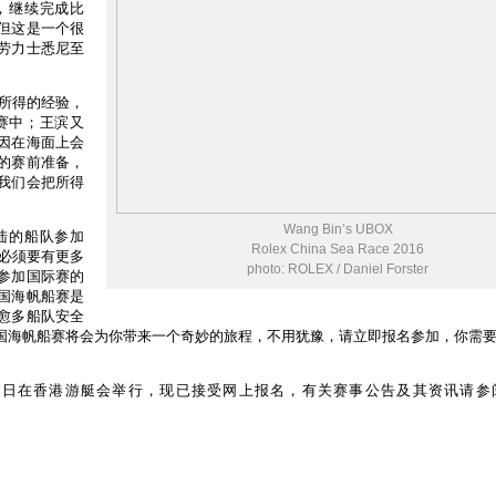
，继续完成比
但这是一个很
劳力士悉尼至
赛所得的经验，
赛中；王滨又
因在海面上会
的赛前准备，
我们会把所得
Wang Bin’s UBOX
陆的船队参加
Rolex China Sea Race 2016
们必须要有更多
photo: ROLEX / Daniel Forster
参加国际赛的
国海帆船赛是
愈多船队安全
国海帆船赛将会为你带来一个奇妙的旅程，不用犹豫，请立即报名参加，你需
3月28日在香港游艇会举行，现已接受网上报名，有关赛事公告及其资讯请