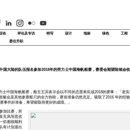
活动
评论及专访
特写
设计
地标
绿色
工程
委任升职
支来自中国大陆的队伍报名参加2018年的劳力士中国海帆船赛，赛委会期望陆续会
力士中国海帆船赛，船主王滨表示会以不同的态度来应战2018的赛事：「老实说
艇会及其他参赛船只的全力协助，赛前准备仍然充足。吸取了2016 年的经
018年赛事作好准备，希望能取得更好的成绩。」
次参加比赛，所
及无风等恶劣
一切都很顺利
队有计划退出