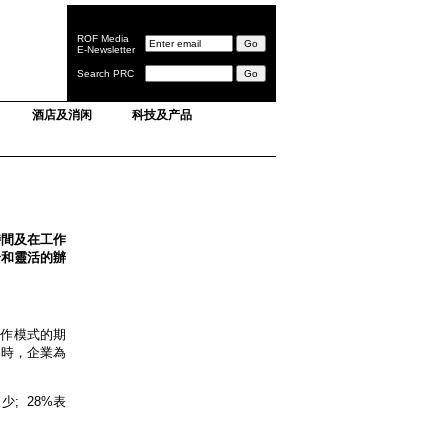
ROF Media
E-Newsletter
Search PRC
酒店及消闲
科技及产品
時間及在工作
全和靈活的辦
工作模式的期
同時，企業為
; 28%表
：