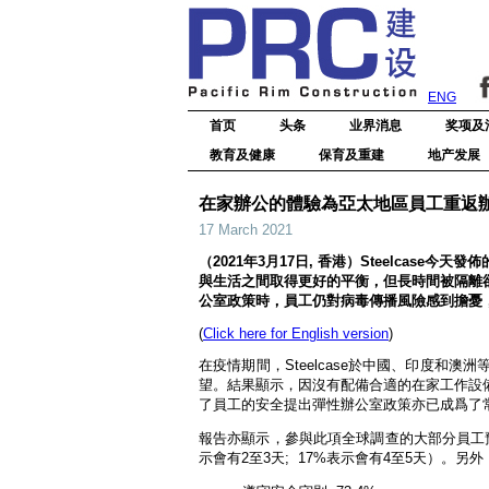
ENG
首页
头条
业界消息
奖项及
教育及健康
保育及重建
地产发展
在家辦公的體驗為亞太地區員工重返
17 March 2021
（2021年3月17日, 香港）Steelca
與生活之間取得更好的平衡，但長時間被隔離
公室政策時，員工仍對病毒傳播風險感到擔憂
(
Click here for English version
)
在疫情期間，Steelcase於中國、印度和
望。結果顯示，因沒有配備合適的在家工作設
了員工的安全提出彈性辦公室政策亦已成爲了
報告亦顯示，參與此項全球調查的大部分員工預
示會有2至3天; 17%表示會有4至5天）