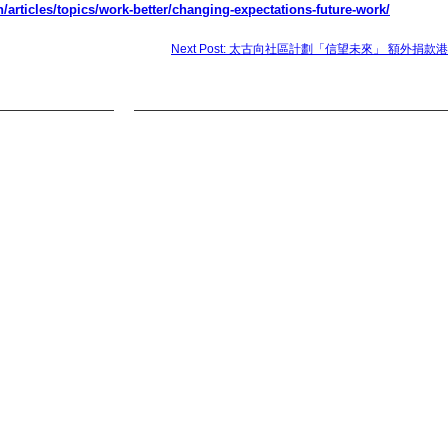
/articles/topics/work-better/changing-expectations-future-work/
Next Post: 太古向社區計劃「信望未來」 額外捐款港幣