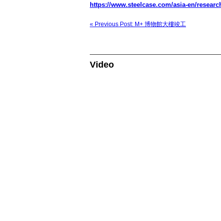
https://www.steelcase.com/asia-en/research
« Previous Post: M+ 博物館大樓竣工
Video