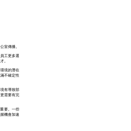
辦公室傳播。
予員工更多選
人才。
公環境的潛在
充滿不確定性
環境有導致部
，更需要有完
最重要。一些
把握機會加速