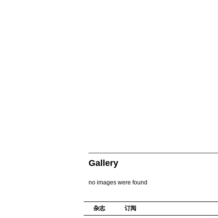
Gallery
no images were found
杂志
订阅