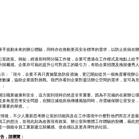
著手規劃未來的辦公體驗，同時亦在推動更高安全標準的需求，以防止疾病在
公室政策。例如，經過長時間分隔工作後，企業可透過在工作模式及地點上給
升歸屬感。企業亦可藉此提升公司對員工的吸引力，有助企業招攬及挽留優秀
winner）表示：「現今，企業不再只實施緊急防疫措施，更已開始從另一個角度審視辦
考數據，協助企業面對挑戰。我們亦看到企業對靈活辦公空間的需求，並可為
。」
關注職業健康和安全，這方面到現時仍然是非常重要。因為不完備的在家辦公
從多角度思考安全問題，在關注減低疾病傳播風險同時，亦需確保辦公室安全
等重要的舉措。」
了這次疫情後，不少人重新思考辦公室的功能與及在工作環境中什麼對他們而言才是
員工的想法，並視此刻為改善現有政策、辦公室和整體工作體驗的契機，藉此
是一個能令員工重新建立歸屬感、使命感以及更具彈性的社區。
查報告，請瀏覽：