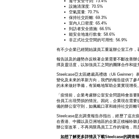
遵守安全守則: 73.4%
設施清潔度: 70.5%
空氣質量: 70.7%
保持社交距離: 69.3%
室內人口密度: 65.4%
到訪者安全措施: 66.5%
能安全地進行飲食: 58.6%
非正式社交空間的可用性: 56.9%
有不少企業已經開始讓員工重返辦公室工作，
報告談及的趨勢亦反映著企業需要不斷改善辦
擇及靈活度，以加強員工之間的團隊合作和提
Steelcase亞太區總裁高禮德（Uli G
變化及未來的革新方向，我們的報告提供了參
的未來做好準備，有策略地幫助企業實現增長
「疫情前，企業考慮辦公室安全問題時會首要
份員工出現勞損的情況。因此，企業現在需要
備的辦公室守則，如佩戴口罩和維持社交距離
Steelcase是次調查報告亦指出，經歷
在香港、中國以及亞洲地區的企業正積極聆聽
辦公室改革，不再局限爲員工工作的場地，而
如想了解更多詳情及下載Steelcase的調