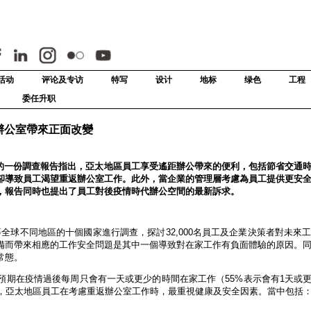
活动
评论及专访
特写
设计
地标
绿色
工程
委任升职
辦公室帶來正面改變
se今天發佈的一份調查報告指出，亞太地區員工享受遙距辦公帶來的便利，包括節省交通
卻導致員工渴望重返辦公室工作。此外，當企業的管理層考慮為員工提供更安
，報告同時也提出了員工對後疫情時代辦公空間的最新訴求。
澳洲等全球不同地區的十個國家進行調查，探討32,000名員工及企業決策者對未來
備而帶來相應的工作安全問題是其中一個導致對在家工作有負面體驗的原因。
常態。
期在疫情過後每周只會有一天或更少的時間在家工作（55%表示會有1天或更少
。另外，亞太地區員工在考慮重返辦公室工作時，最重視健康及安全因素。當中包括