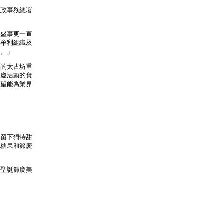
民政事務總署
區盛事更一直
非牟利組織及
樂。」
成的太古坊重
節慶活動的寶
希望能為業界
客留下獨特甜
味糖果和節慶
連串聖誕節慶美