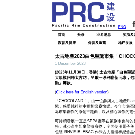
ENG
首页
头条
业界消息
奖项及
教育及健康
保育及重建
地产发展
太古地產2023白色聖誕市集「CHOC
1 December 2023
(2023年11月30日，香港) 太古地產「白色聖
大規模回歸太古坊，呈獻一系列嶄新元素，包
動」籌款。
(
Click here for English version
)
「CHOCOLAND！」由十位參與太古地產Plac
憶，感受純粹的幸福和節慶快樂。今年市集亮
為市集創作的原創主題曲，以及精心製作的電
可持續發展一直是SPPA團隊在策劃市集時的
務，減少產生即棄塑膠廢物；全面使用電子美食及餐
包裝 #INVISIBLEBAG 作朱古力攪攪