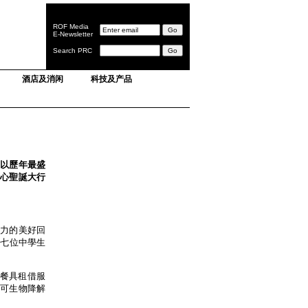
ROF Media
E-Newsletter
Search PRC
酒店及消闲
科技及产品
，並以歷年最盛
心聖誕大行
朱古力的美好回
* 七位中學生
用餐具租借服
及可生物降解