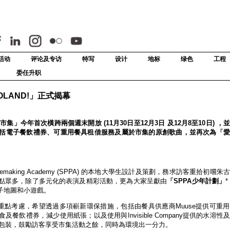
活动
评论及专访
特写
设计
地标
绿色
工程
委任升职
OLAND!」正式揭幕
誕市集」今年首次橫跨兩個週末開放 (11月30日至12月3日 及12月8至10日) 
括電子餐飲禮券、可重用餐具租借服務及屬於市集的原創歌曲，並再次為「愛
emaking Academy (SPPA) 的本地大學生設計及策劃，務求訪客重拾初嚐
點眾多，除了多元化的表演及精彩活動，更為大家呈獻由
「
SPPA
少年計劃」
子地圖和小遊戲。
重點考慮，希望透過多項嶄新環保措施，包括由餐具供應商Muuse提供可重
飲禮券，減少使用紙張；以及使用與Invisible Company提供的水溶性
棒紀念品包裝，鼓勵訪客享受市集活動之餘，同時為環境出一分力。