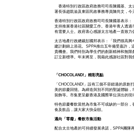
香港特別行政區政府政務司司長陳國基、太
署長張趙凱渝及東區民政事務專員陳尚文，今
香港特別行政區政府政務司司長陳國基表示：
支持推展香港社區關愛工作。香港年青人透過
有需要人士。政府衷心感謝太古地產一直致力
太古地產行政總裁彭國邦表示：「我們很高興
建計劃錦上添花。SPPA推出五年備受嘉許
貴機會。我們特別為學生們的創新精神和無限
訂立新標準。年末將至，我藉此感謝社區對我
「
CHOCOLAND!
」精彩亮點
「CHOCOLAND!」設有三個不容錯過的
美的節慶回憶。為締造與別不同的聖誕體驗，
裝飾等。市集更呈獻香港及國際單位演出的現
特色節慶餐飲當然為市集不可或缺的一部分，香港東隅酒
食及飲品，讓大家大快朵頤。
邁向「零廢」餐飲市集活動
配合太古地產的可持續發展承諾，SPPA團