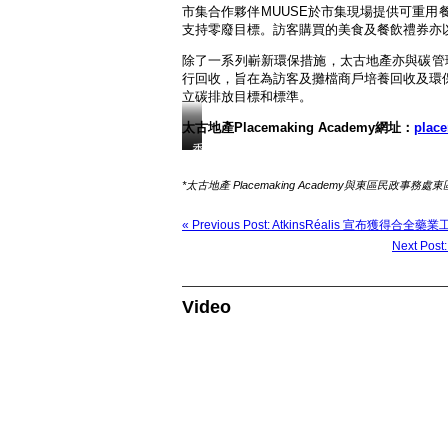
市集合作夥伴MUUSE於市集現場提供可重
支持零廢目標。訪客購買的美食及餐飲禮券亦
除了一系列嶄新環保措施，太古地產亦與碳管理和可
行回收，旨在為訪客及攤檔商戶培養回收及環
立碳排放目標和標準。
太古地產Placemaking Academy網址：
place
太
香
古
港
地
特
*太古地產 Placemaking Academy與東區民政事
產
別
「白
行
« Previous Post: AtkinsRéalis 宣布
色
政
Next 
聖
區
誕
政
市
府
Video
集」
政
今
務
天
司
以
司
歷
長
年
陳
最
國
盛
基