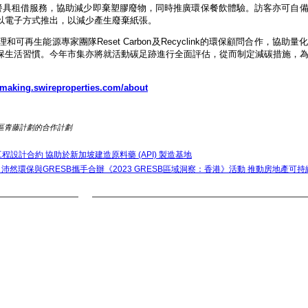
用餐具租借服務，協助減少即棄塑膠廢物，同時推廣環保餐飲體驗。訪客亦可自
以電子方式推出，以減少產生廢棄紙張。
再生能源專家團隊Reset Carbon及Recyclink的環保顧問合作，協助量
保生活習慣。今年市集亦將就活動碳足跡進行全面評估，從而制定減碳措施，
making.swireproperties.com/about
務處東區青藤計劃的合作計劃
獲得合全藥業工程設計合約 協助於新加坡建造原料藥 (API) 製造基地
Post: 沛然環保與GRESB攜手合辦《2023 GRESB區域洞察：香港》活動 推動房地產可