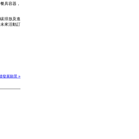
備餐具容器，
化碳排放及進
為未來活動訂
持續發展願景 »