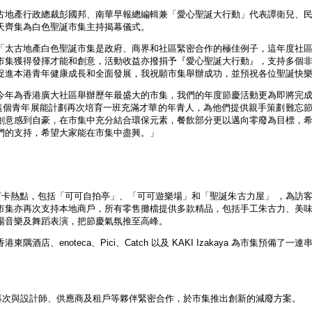
古地產行政總裁彭國邦、南華早報總編輯兼「愛心聖誕大行動」代表譚衛兒、
天齊集為白色聖誕市集主持揭幕儀式。
「太古地產白色聖誕市集是政府、商界和社區緊密合作的極佳例子，這年度社
市集獲得發揮才能和創意，活動收益亦撥捐予『愛心聖誕大行動』，支持多個
促進本港青年健康成長和全面發展，我祝願市集舉辦成功，並預祝各位聖誕快
今年為香港廣大社區舉辦歷年最盛大的市集，我們的年度節慶活動更為即將完
，這個青年展能計劃再次培育一班充滿才華的年青人，為他們提供親手策劃難忘
創意感到自豪，在市集中充分結合環保元素，餐飲部分更以邁向零廢為目標，
們的支持，希望大家能在市集中盡興。」
原創打卡熱點，包括「可可自拍亭」、「可可遊樂場」和「聖誕朱古力屋」 ，為訪
市集亦再次支持本地商戶，所有零售攤檔提供多款精品，包括手工朱古力、美
場音樂及舞蹈表演，把節慶氣氛推至高峰。
店、enoteca、Pici、Catch 以及 KAKI Izakaya 為市集預備了一
隊再次與設計師、供應商及租戶等夥伴緊密合作，於市集推出創新的減廢方案。