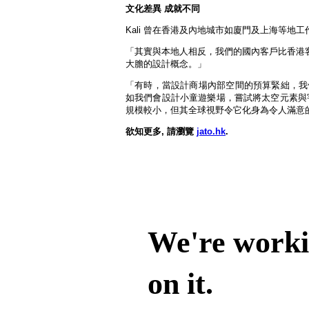
文化差異 成就不同
Kali 曾在香港及內地城市如廈門及上海等
「其實與本地人相反，我們的國內客戶比香港
大膽的設計概念。」
「有時，當設計商場內部空間的預算緊絀，我
如我們會設計小童遊樂場，嘗試將太空元素與
規模較小，但其全球視野令它化身為令人滿意
欲知更多, 請瀏覽
jato.hk
.