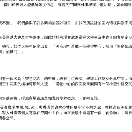
屏幕，能用於投射大型低解象度信息，該處的空間亦可供舉辦小型活動 ，如新聞
成不變，「我們參與了許多商場的設計項目，由我們所設計的室內環境與別不
集美區以大專及大學為主，因此預料商場會成為當區大學生及中青年顧客的定
」她說，如從大學生角度出發，「將商場打造成一個學習中心，採用『無窮知
樹』的拱門。」
則有一個名為「智慧花園」的中庭，設有可供表演、舉辦工作坊及分享空間，
層空中花園的樓梯可增加人流，「購物中心的西面及東面間有一個小型中庭空
供無縫連接，呼應商場資訊及知識共享的概念。」她補充說。
都會美食廣場中體現出來，與香港普遍的公共用餐空間不同之處，在於這個美食
，客人可攜帶個人電腦在空間中工作，而在廣場不遠處有一個「宴會廳」，這
用餐空間。