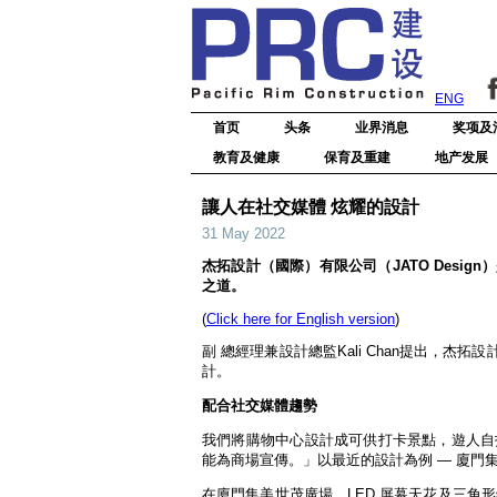
ENG
首页
头条
业界消息
奖项及
教育及健康
保育及重建
地产发展
讓人在社交媒體 炫耀的設計
31 May 2022
杰拓設計（國際）有限公司（JATO Des
之道。
(
Click here for English version
)
副 總經理兼設計總監Kali Chan提出，
計。
配合社交媒體趨勢
我們將購物中心設計成可供打卡景點，遊人自拍及
能為商場宣傳。」以最近的設計為例 — 廈門
在廈門集美世茂廣場，LED 屏幕天花及三角