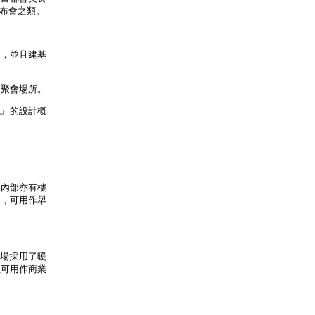
發布會之類。
同，並且建基
期聚會場所。
識』的設計概
而內部亦有樓
間，可用作舉
廣場採用了暖
裡可用作商業