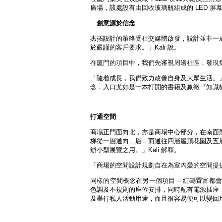
廣場，該處設有由回收玻璃瓶組成的 LED 
創意源於信念
杰拓設計的策略受社交媒體啟發，設計並非一
於嚴謹的客戶要求。」Kali 說。
在廈門的項目中，我們先審視周邊社區，發現
「隨着成長，我們致力改善自身及大眾生活。
念，入口尤如是一本打開的書籍及象徵『知識
打通空間
商場正門面向北，亦是商場中心部分，在南面
梯從一層通向二層，而通往四層屋頂花園及五
辦小型展覽之用。」Kali 解釋。
「商場的空間設計規劃自在為室內愛的空間提
同樣的空間概念在另一個項目 – 紅磡置富
色調及不規則的座位安排，同時配有電源插座
及舉行私人活動用途，而且很容易便可以變回