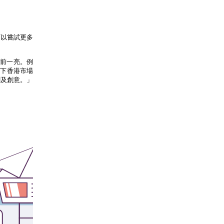
可以嘗試更多
眼前一亮。例
之下香港市場
創及創意。」