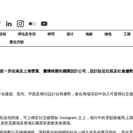
活动
评论及专访
特写
设计
地标
绿色
工程
委任升职
ign）是一所在港及上海營運、屢獲殊榮的國際設計公司，設計貼近社區及社會趨
杰拓設計在建築、室內、平面及標示設計佔有優勢，會在商場項目中加入可發揮社交
拍照後，可上傳至社交媒體如 Instagram 之上，相片中的景點能被馬上
集美世茂廣場及香港紅磡置富都會美食廣場。
形鏡面配以不鏽鋼邊框，讓顧客自拍時猶如站在一個九米高的萬花筒中 ；而在