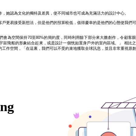
地工作，她認為文化的獨特及差異，使不同城市也可成為充滿活力的設計中心。
客戶更易接受新想法，但是他們的預算較低，值得慶幸的是他們的心態使我們
們會為空間保持70至80%的簡約度，同時利用餘下部分來大膽創作，令顧客
宇宙飛船的形象結合起來，或是設計一個恍如置身戶外的室內區域。」 相比
的工作空間，「在這裏，我們可以不受約束地獲取全球訊息，並且非常重視原