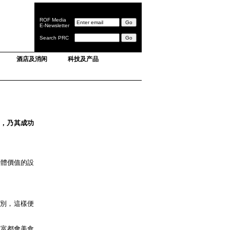
ROF Media
E-Newsletter
Search PRC
酒店及消闲
科技及产品
勢，乃其成功
媒體價值的設
識別，這樣便
置富都會美食