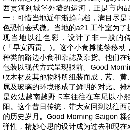
西贡河到城堡外墙的运河，正是市内
一；可惜当地近年渐趋高档，满目尽是
色恐怕会式微。当地的a21 工作室为
现当地以往色彩，设计了非一般的传统食档Go
(「早安西贡」)。这个小食摊能够移
种类的路边小食和杂誌及杂货。他们在
包装以现代方式呈现眼前。Good Mornin
收木材及其他物料所组装而成，蓝、黄
属及玻璃的环境形成了鲜明的对比。摊
是效法越南越野卡车往往在车尾以小
阳。这个昔日传统，带大家回到以往西
的历史岁月。Good Morning Saig
弹性，精妙心思的设计成为过去和现在