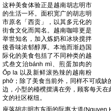
这种美食体验正是越南胡志明市
的生活一环。面积宽广的胡志明
市原名「西贡」，以其多元化的
街食文化而闻名。越南咖啡更是
举世知名，加入炼奶和冰块搅拌
後香味浓郁醇厚。本地而渐趋国
际化的美食包括了不同种类的越
式叁文治bánh mì、煎蛋加肉的
Ốp la 以及新鲜滚热辣的越南粉
phở；除了美食当前外，同样不可或
边，小型的檯櫈摆满在旁，顾客每天在
文的社区枢纽。
座落胡志明市东面的阮惠大道(Nguyen Hu