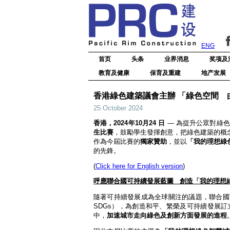
ENG
首页
头条
业界消息
奖项及
教育及健康
保育及重建
地产发展
香港綠色建築議會主辦 「綠色空間 由我
25 October 2024
香港，2024年10月24 日
— 為提升公眾對綠
生比賽
，鼓勵學生發揮創意，把綠色建築的概
作為今屆比賽的
獨家贊助
，並以
「我的理想綠
的先鋒。
(
Click here for English version
)
呼應聯合國可持續發展藍圖
創造「我的
理想
隨著可持續發展成為全球關注的議題，聯合國
SDGs），為創造和平、繁榮及可持續發展
中，
加速城市走向綠色及創新方面發展的進程