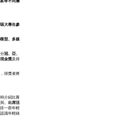
案等不同層
灣區大專生參
體模型、多媒
別分
冠、亞、
元現金獎
及得
行，得獎者將
同時介紹比賽
参與。
出席活
安排一群年輕
者認識年輕綠