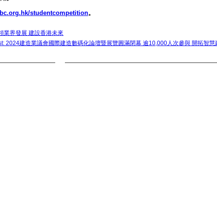
c.org.hk/studentcompetition
。
》 引領業界發展 建設香港未來
 Post: 2024建造業議會國際建造數碼化論壇暨展覽圓滿閉幕 逾10,000人次參與 開拓智