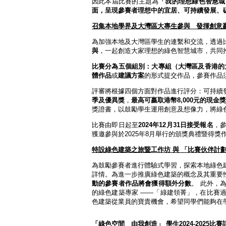
因此本屆比賽的主題為
「我的理想綠色智慧城
面，呈現參賽者理想中的宜居、可持續發展、
召集本地學界及大灣區大專生參與
發揮創意
為加強本地及大灣區學生的連繫和交流，透過
與
，一起創造大家理想的綠色智慧城市，共同
比賽分為五個組別：大專組
（大灣區及香港的
體作品
或
建議方案
的形式提交作品，參賽作品
評審將根據四個方面對作品進行評分：可持續
季及優異獎
，
最高可贏取港幣
8,000
元的現金
獎證書，以鼓勵學生運用創意及想像力，將綠
比賽由即日起至
2024
年
12
月
31
日接受報名
，
獲邀參與於2025年8月舉行的頒獎典禮暨得獎
特設綠色建築之旅暨工作坊
與
「比賽伙伴計
為鼓勵參賽者進行體驗式學習，探索本地綠色
詳情。為進一步推廣綠色建築的概念及其重要
動的參賽者作品將會獲得額外分數
。 此外，
的綠色建築專家 ——「綠建領菁」，在比賽
色建築從業員的寶貴機會，希望同學們能夠在
「綠色空間 由我創造」 學生2024-2025比