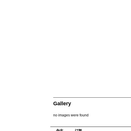
Gallery
no images were found
杂志
订阅