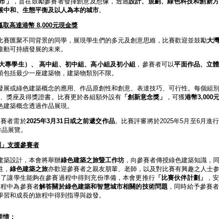
市」
，旨在鼓勵參賽者發揮創意及想像，透過
設計、規劃、綠色科技和創新方
碳中和、生態平衡及以人為本的城市
。
贏取高達港幣
8,000
元現金獎
比賽匯聚不同背景的同學，展現學生們的多元及創意思維，比賽歡迎並鼓勵
大
推動可持續發展的未來。
大專學生）、
高中組、初中組、高小組及初小組
，參賽者可以
平面作品、立
須包括最少一座建築物，建築物類別不限。
發展或綠色建築概念的應用、作品原創性和創意、表達技巧、可行性。每個組
獎
、獎座及得獎證書。比賽更於各組額外設有
「創新意念獎」
，可獲
港幣
3,000
色建築概念透過作品展現。
參賽者需於
2025
年
3
月
31
日或之前遞交作品
。比賽評審將於2025年5月至6月進
作品展覽。
劃」支援參賽者
建築設計，本會將舉辦
綠色建築之旅暨工作坊
，向參賽者傳授綠色建築知識，
性，
綠色建築之旅
亦歡迎參賽者之親友朋輩、老師，以及對比賽有興趣之人士
為了讓學生能夠在參賽過程中得到充份準備，本會更推行
「比賽伙伴計劃」
，
過程中為參賽者
解答關於綠色建築和智慧城市相關的技術問題
，同時給予參賽
學習和成長的旅程中得到指導與啟發。
賽詳情：