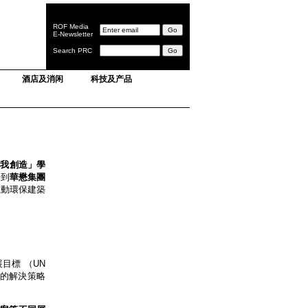
ROF Media
E-Newsletter
Search PRC
酒店及消闲
科技及产品
由我創造」學
請到
華懋集團
推動環保建築
目標 （UN
同的解決策略