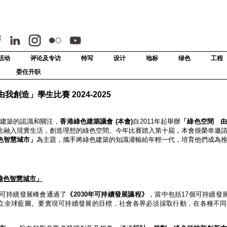
活动
评论及专访
特写
设计
地标
绿色
工程
委任升职
創造」學生比賽 2024-2025
色建築的認識和關注，
香港綠色建築議會 (本會)
自2011年起舉辦
「綠色空間 
念融入現實生活，創造理想的綠色空間。今年比賽踏入第十屆，本會很榮幸邀
色智慧城市」
為主題，攜手將綠色建築的知識灌輸給年輕一代，培育他們成為
綠色智慧城市」
可持續發展峰會通過了
《
2030
年可持續發展議程》
，當中包括17個可持續發展
訂立全球藍圖。要實現可持續發展的目標，社會各界必須採取行動，在各種不
。