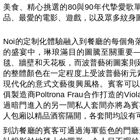
美食、精心挑選的80與90年代摯愛
品、最愛的電影、遊戲，以及眾多紋身
Noi的定制化體驗融入到餐廳的每個
的盛宴中，琳琅滿目的圖騰至關重要
毯、牆壁和天花板，而波普藝術圖案則
的整體顏色在一定程度上受波普藝術元
現代化的意式文藝復興風格。賓客可以在A
俱製造商Poltrona Frau合作打造的
過暗門進入的另一間私人套間亦將為賓客提
人包廂以精品酒窖隔開，各套間均設有
到訪餐廳的賓客可通過海軍藍色的門廳