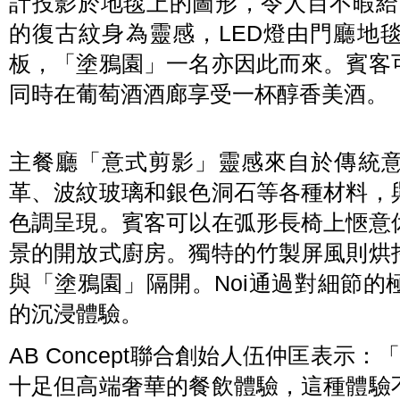
計投影於地毯上的圖形，令人目不暇給。這
的復古紋身為靈感，LED燈由門廳地
板，「塗鴉園」一名亦因此而來。賓客
同時在葡萄酒酒廊享受一杯醇香美酒。
主餐廳「意式剪影」靈感來自於傳統
革、波紋玻璃和銀色洞石等各種材料，
色調呈現。賓客可以在弧形長椅上愜意
景的開放式廚房。獨特的竹製屏風則烘
與「塗鴉園」隔開。Noi通過對細節
的沉浸體驗。
AB Concept聯合創始人伍仲匡表示
十足但高端奢華的餐飲體驗，這種體驗