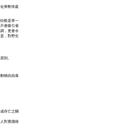
用化學劑等庭
不但都是單一
此不會吸引雀
單調，更會令
可是，對野生
計原則。
生動物自由進
構成存亡之關
工人對實踐保