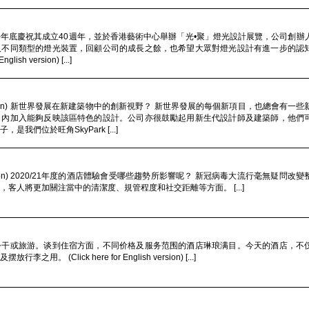
年底慶祝其成立40週年，並於香港藝術中心舉辦「光•聚」燈光設計展覽，公司創辦
及不同類型的燈光裝置，回顧公司的成長之餘，也希望大眾對燈光設計有進一步的認
ish version) [...]
nglish version) 新世界發展在新建築物中的創新視野？ 新世界發展的每個新項目，也總會有
目內加入能夠反映該區特色的設計。公司亦很鼓勵起用新生代設計師及建築師，他們
我們位於旺角SkyPark [...]
glish version) 2020/21年度的酒店體驗會受哪些趨勢所影響呢？ 新冠病毒大流行毫無疑問
客人將更加關注當中的清潔度、規管程度和社交距離等方面。 [...]
公干或旅游。谈到住宿方面，不同价格及服务范围的酒店琳琅满目。今天的酒店，不
 (Click here for English version) [...]