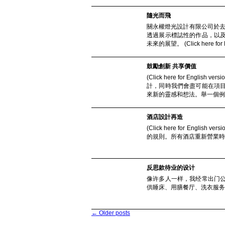
隨光而飛
關永權燈光設計有限公司於去
透過展示標誌性的作品，以
未來的展望。 (Click here for Engl
鼓勵創新 共享價值
(Click here for E
計，同時我們會盡可能在項
來新的靈感和想法。舉一個例子，是
酒店設計再造
(Click here for En
的規則。所有酒店重新營業時，
反思款待业的设计
像许多人一样，我经常出门
供睡床、用膳餐厅、洗衣服务及摆放行李之用。
←
Older posts