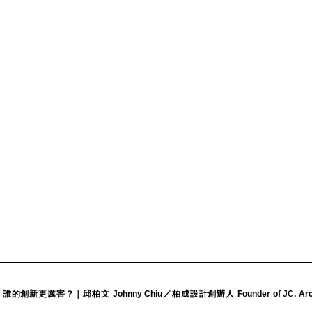
的創新更厲害？｜邱柏文 Johnny Chiu／柏成設計創辦人 Founder of JC. Archit