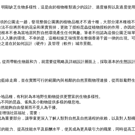
，明顯缺乏生物多樣性，這是由於植物種類過少的設計、過度修剪以及過度使
。
5公頃的公園走一趟，發現整個公園裏的植物品種才不過十種，大部分灌木種植
方法不但將所有的花朵和果實剪掉，更敗了授粉昆蟲從植物授粉的作用，亦因
境根本不會為當地居民對自然環境產生任何興趣。筆者不但認為這個公園乏味
引人入勝的環境。不幸的是，這種枯燥乏味情景在整個香港千篇一律的出現。
決之道在於如何設計（硬件）及管理（軟件）城市景觀。
，從而帶動生物親和力，就需要從戰略及詳細設計層面上，採取基本的生態設
模的藍綠走廊，並在實際可行的範圍內與相鄰的自然景觀物理連接，從而鼓勵野
。
外地品種，有利於為本地野生動物提供更豐富的生物多樣性。
為不同的昆蟲、雀鳥及小動物提供多樣的棲息地。
自然能夠自由發展而不受人為干擾。
並增強社區福祉，需要：
此成為重要部分，讓學童更深入了解人類對自然及自然過程的依賴，以及對人類
行業的能力、提高技能水平及薪酬水平，使其成為更具吸引力的職業，同時提高