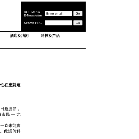
ROF Media
E-Newsletter
Search PRC
酒店及消闲
科技及产品
樣性在應對這
然日趨脫節，
市民 — 尤
力一直未能實
。此話何解