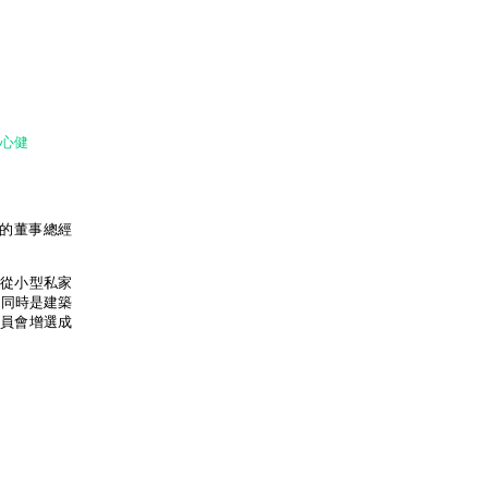
心健
司的董事總經
列從小型私家
。同時是建築
員會增選成