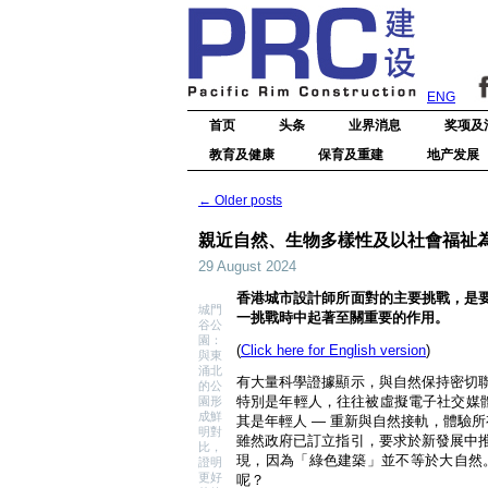
ENG
首页
头条
业界消息
奖项及
教育及健康
保育及重建
地产发展
←
Older posts
親近自然、生物多樣性及以社會福祉
29 August 2024
香港城市設計師所面對的主要挑戰，是
城門
一挑戰時中起著至關重要的作用。
谷公
園：
(
Click here for English version
)
與東
涌北
有大量科學證據顯示，與自然保持密切
的公
特別是年輕人，往往被虛擬電子社交媒
園形
成鮮
其是年輕人 — 重新與自然接軌，體驗
明對
雖然政府已訂立指引，要求於新發展中
比，
現，因為「綠色建築」並不等於大自然
證明
更好
呢？