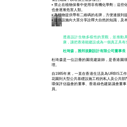
愛
生
種。
• 禁止在植物保養中使用非有機化學劑；這些
當
物
這
中
也會逐漸危害人類。
種
公
的
• 為植物提供帶有二維碼的名牌，方便連接到
造
園
生
成
與
• 提供設施向大眾分享詮釋大自然的知識，及
物
阻
眾
多
城
太
礙，
多
樣
門
古
更
香
性。
谷
坊
未
港
透過設計生物多樣性的景觀，並推動
公
（將
能
市
園：
於
康，讓把香港能建設成為一個真正具有
提
區
生
2024
升
園
年
物
訪
景
杜琦森，雅邦規劃設計有限公司董事長
開
多
客
一
幕）：
樣
對
樣
杜琦森是一位註冊的園境建築師，是香港園境建
包
性
大
可
理。
含
吸
自
稱
225
引
然
為
種
自1985年來，一直在香港生活及為URBI
不
的
「綠
不
少
花園到大型公共基礎設施工程的私人及公共部
興
色
同
業
趣。
沙
環保評估協會的董事、香港綠色建築議會董事
的
餘
漠」。
植
員。
攝
物
影
品
者
種，
拍
包
攝。
括
30
種
不
同