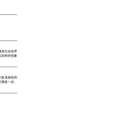
但激发社会各界
无前例的想象
當中提及綠色和
更邁進一步。