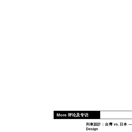
樹
種、
有
些
在
城
市
園
景
非
常
少
見。
More 评论及专访
列車設計：台灣 vs. 日本 — 誰
Design