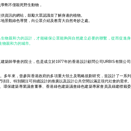
化學劑不僅殺死野生動物，
提供資訊的網站，鼓勵大眾認識並了解身邊的植物。
本地景觀綠色導覽，向公眾介紹及教育大自然奇妙之處。
具生物親和力的設計，才能確保公眾能夠與自然建立必要的聯繫，從而促進身
生物親和力的城市。
築師學會的院士，也是成立於1977年的香港設計顧問公司URBIS有限公
S工作。多年來，曾參與香港政府的多項重大領土及戰略規劃研究，並設計了一系
門項目。特別關注可持續設計的推廣以及設計公共空間以滿足現代社會的需求
、環保建築專業議會董事、香港綠色建築議會綠色建築專家會員及綠建標籤委