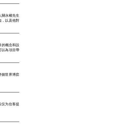
人關永權先生
知，以及他對
一些新的概念和設
可以為項目帶
改變整個世界博弈
仅仅为住客提