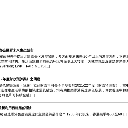
北部都会区看未来生态城市
 年施政报告中提出北部都会区发展策略，多方面规划未来 20 年以上的发展方向，不
城市空间结构、生活面貌和乡郊生态环境将面临庞大转变，为城市规划及建筑带来史
h version) LWK + PARTNERS [...]
/22年度財政預算案》之回應
) 香港綠色建築議會（議會）歡迎財政司司長今早發表的2021/22年度《財政預算案》，
營造健康生活環境的相關建議及措施，均有助推動香港長遠綠色發展，為實現碳中和
rsion) 綠色和可持續金融 [...]
n 提倡重新利用舊建築的理由
ish version) 改造香港舊建築用途的主要優勢是什麼？ 1950 年代以來，香港幾乎每50 至60 [...]