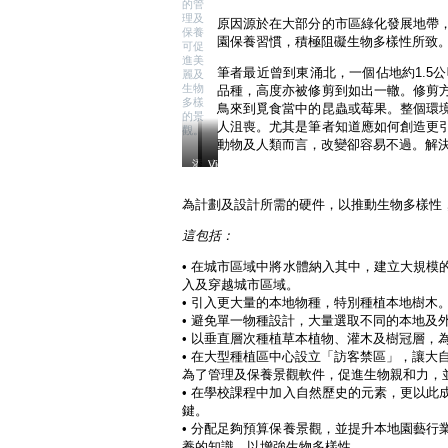
的管
理及
原因源於在大部分的市區綠化發展地帶
保養
園保養習慣，積極阻礙生物多樣性所致
可促
進美
筆者最近曾到東涌北，一個佔地約1.
麗及
生物
品種，高度亦被修剪到如出一轍。修剪
多樣
鳥來到覓食當中的昆蟲或莓果。整個環
的景
人沮喪。尤其是筆者知道應如何創造更
觀。
動物及人類而言，改變卻容易不過。解
添
東
Victoria
Dockside
馬
涌
的
公
北
Bohemian
為計劃及設計所需的硬件，以推動生物多樣性
園：
公
Garden
植
園
不
這包括：
被
開
單
多
放
只
樣
空
• 在城市區域中將水體納入其中，建立大規
吸
性
間：
引
入及穿越城市區域。
非
草
著
• 引入更大量的本地物種，特別種植本地樹木
常
木
人
貧
被
• 避免單一物種設計，大量選取不同的本地及
類
乏，
嚴
• 以垂直層次種植草本植物、灌木及樹冠層，
訪
保
重
客，
• 在大型種植區中心設立「訪客禁區」，讓大
養
修
各
為了管理及保養景觀軟件，促進生物親和力，
方
剪、
類
式
缺
• 在學校課程中加入自然歷史的元素，更以
昆
不
少
蟲
鍵。
但
不
也
• 分配足夠預算保養景觀，並提升本地園藝
對
同
喜
野
品
養的知識，以增強生物多樣性。