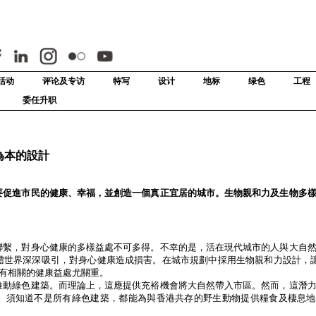
活动
评论及专访
特写
设计
地标
绿色
工程
委任升职
為本的設計
要促進市民的健康、幸福，並創造一個真正宜居的城市。生物親和力及生物多
聯繫，對身心健康的多樣益處不可多得。不幸的是，活在現代城市的人與大自
體世界深深吸引，對身心健康造成損害。在城市規劃中採用生物親和力設計，讓
所有相關的健康益處尤關重。
推動綠色建築。而理論上，這應提供充裕機會將大自然帶入市區。然而，這潛
。須知道不是所有綠色建築，都能為與香港共存的野生動物提供糧食及棲息地