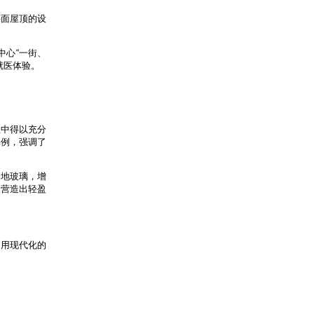
斜面屋顶的设
中心“一街、
就医体验。
征中得以充分
比例，强调了
落地玻璃，增
又营造出轻盈
，用现代化的