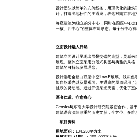
设计团队以简单的几何线条，用现代化的建筑
计，打造出地标性的主通廊，表达对南京在地
每座建筑为独立的分中心，同时在四座中心之
一核、四中心”的整体布局形态。每个分中心
立面设计融入日然
建筑立面设计呈现出层叠交错的造型，灵感来
展现。整体立面采用分段式构图与典雅的风格
建筑的可持续发展理念。
设计选用全超白双层中空Low-E玻璃、浅灰
加自然采光以及景观面。主通廊的屋顶采用了
跳跃的灵动感。通过开设采光天窗，优化了室
医者仁道、疗愈身心
Gensler与东南大学设计研究院紧密合作
建筑语言演绎厚重的历史文脉，全方位、多维
项目资料
用地面积：
134,258平方米
建筑面积（1期）：
260, 000平方米