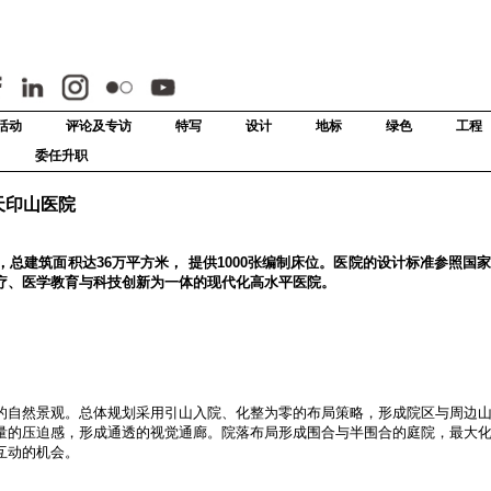
活动
评论及专访
特写
设计
地标
绿色
工程
委任升职
京天印山医院
总建筑面积达36万平方米， 提供1000张编制床位。医院的设计标准参照国
疗、医学教育与科技创新为一体的现代化高水平医院。
的自然景观。总体规划采用引山入院、化整为零的布局策略，形成院区与周边
量的压迫感，形成通透的视觉通廊。院落布局形成围合与半围合的庭院，最大
互动的机会。