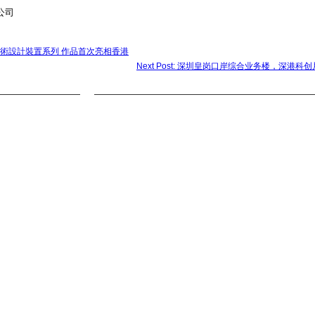
公司
呈獻矚目藝術設計裝置系列 作品首次亮相香港
Next Post: 深圳皇岗口岸综合业务楼，深港科