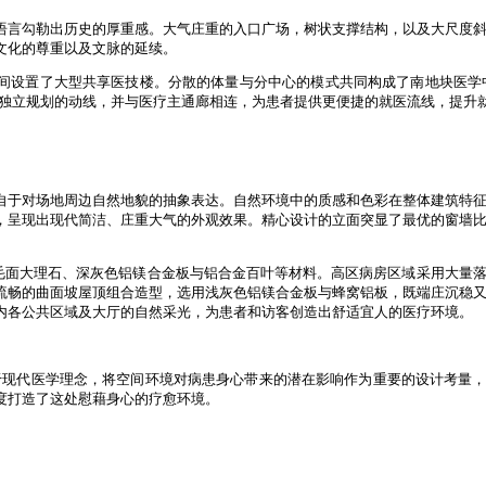
语言勾勒出历史的厚重感。大气庄重的入口广场，树状支撑结构，以及大尺度
文化的尊重以及文脉的延续。
间设置了大型共享医技楼。分散的体量与分中心的模式共同构成了南地块医学
有独立规划的动线，并与医疗主通廊相连，为患者提供更便捷的就医流线，提升
自于对场地周边自然地貌的抽象表达。自然环境中的质感和色彩在整体建筑特
，呈现出现代简洁、庄重大气的外观效果。精心设计的立面突显了最优的窗墙
色毛面大理石、深灰色铝镁合金板与铝合金百叶等材料。高区病房区域采用大量
流畅的曲面坡屋顶组合造型，选用浅灰色铝镁合金板与蜂窝铝板，既端庄沉稳
内各公共区域及大厅的自然采光，为患者和访客创造出舒适宜人的医疗环境。
，基于现代医学理念，将空间环境对病患身心带来的潜在影响作为重要的设计考量
度打造了这处慰藉身心的疗愈环境。