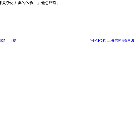
非复杂化人类的体验。」他总结道。
ation」开始
Next Post: 上海供热展9