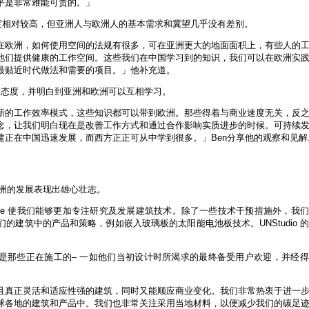
平是非常难能可贵的。」
口密度相对较高，但亚洲人与欧洲人的基本需求和冀望几乎没有差别。
在欧洲，如何使用空间的法规有很多，可在亚洲更大的地面面积上，有些人的
他们提供健康的工作空间。这些我们在中国学习到的知识，我们可以在欧洲实
最贴近时代做法和需要的项目。」他补充道。
取开放态度，并明白到亚洲和欧洲可以互相学习。
新的工作效率模式，这些知识都可以带到欧洲。那些得着与商业速度无关，反
念，让我们明白现在是改善工作方式和通过合作影响实质进步的时候。可持续
建正在中国迅速发展，而西方正正可从中学到很多。」Ben分享他的观察和见解
年在亚洲的发展表现出雄心壮志。
NSense 使我们能够更加专注研究及发展建筑技术。除了一些技术干预措施外，我
的建筑中的产品和策略，例如嵌入玻璃板的太阳能电池板技术。UNStudio 
」
其是那些正在施工的– 一如他们当初设计时所渴求的最终备受用户欢迎，并经
且真正灵活和适应性强的建筑，同时又能顺应商业变化。我们非常热衷于进一
球各地的建筑和产品中。我们也非常关注采用当地材料，以便减少我们的碳足