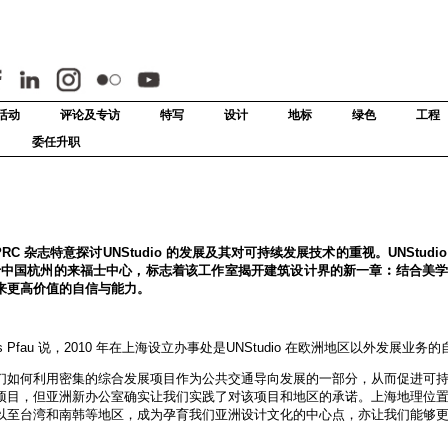
活动
评论及专访
特写
设计
地标
绿色
工程
委任升职
C 杂志特意探讨UNStudio 的发展及其对可持续发展技术的重视。UNStudio 由
计位于中国杭州的来福士中心，标志着该工作室揭开建筑设计界的新一章︰结合美
来更高价值的自信与能力。
监Hannes Pfau 说，2010 年在上海设立办事处是UNStudio 在欧洲地区以外发展业
们如何利用密集的综合发展项目作为公共交通导向发展的一部分，从而促进可
项目，但亚洲新办公室确实让我们实践了对该项目和地区的承诺。上海地理位
以至台湾和南韩等地区，成为孕育我们亚洲设计文化的中心点，亦让我们能够