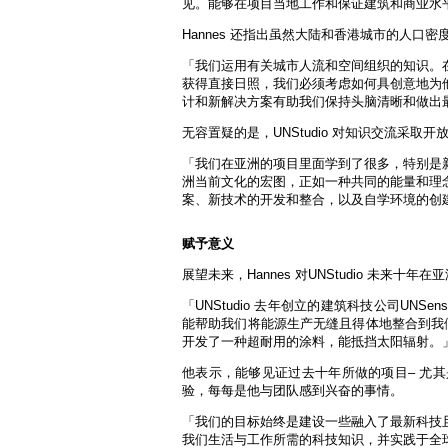
见。能够在项目当地工作和保证建筑和商业水
Hannes 还指出虽然大陆和香港城市的人
「我们运用有关城市人流和空间组织的知识。
获得直接日照，我们必须考虑如何具创意地为
计和新解决方案有助我们保持头脑清晰和做出
无容置疑的是，UNStudio 对知识交流采
「我们在亚洲的项目里面学到了很多，特别是
洲当前文化的宏图，正如一种共同的能量和理
案、新技术的开发和整合，以及自学环境的创
赋予意义
展望未来，Hannes 对UNStudio 未来十
「UNStudio 去年创立的建筑科技公司U
能帮助我们将能源生产无缝且得体地整合到我们
开发了一种超耐用的涂料，能抵挡太阳辐射。
他表示，能够见证过去十年所做的项目– 尤
验，每每是他与团队感到兴奋的事情。
「我们的目标始终是建设一些融入了最新科技
我们生活与工作所需的科技知识，并实践于全