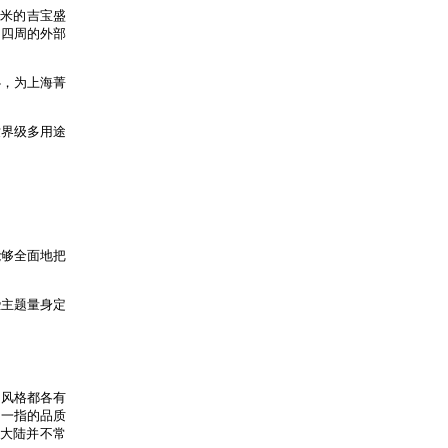
方米的吉宝盛
和四周的外部
心，为上海菁
个世界级多用途
能够全面地把
这些主题量身定
和风格都各有
屈一指的品质
国大陆并不常