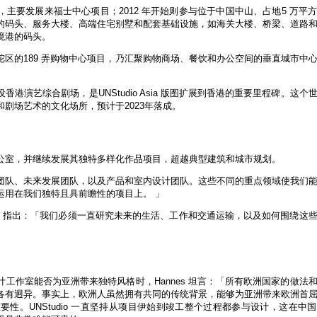
公室之后，主要发展来福士中心项目；2012 年开始则参与位于中国中山、占地5 万平
的码头、服务大楼、高端住宅别墅和配套基础设施，如海关大楼、桥梁、道路
境港的码头。
市中心普陀区的189 弄购物中心项目，乃汇聚购物商场、餐饮和办公空间的垂直城市中
及建设香港演艺综合剧场，是UNStudio Asia 版图扩展到香港的重要里程碑。这
剧场艺术的文化场所，预计于2023年落成。
个亚洲办公室，并继续发展其独特多样化作品项目，超越典型建筑和城市规划。
团队、未来发展团队，以及产品和室内设计团队。这些不同的重点领域使我们
运用在我们独特且具前瞻性的项目上。 」
n Berkel 指出：「我们必须一直研究未来的生活、工作和交通运输，以及如何围绕
工作室能否为亚洲带来独特风格时，Hannes 坦言：「所有欧洲国家的做法
各有迥异。事实上，欧洲人虽然拥有共同的传统背景，能够为亚洲带来欧洲首
性。UNStudio 一直坚持从项目伊始到竣工整个过程都参与设计，这在中