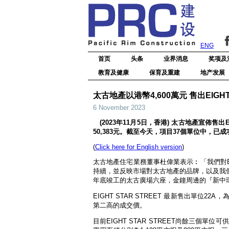
ENG
首页
头条
业界消息
奖项及
教育及健康
保育及重建
地产发展
太古地產以港幣4,600萬元 售出EIGH
6 November 2023
(2023年11月5日，香港) 太古地產宣佈售出
50,383元。截至今天，項目37個單位中，已
(
Click here for English version
)
太古地產住宅業務董事杜偉業表示︰「我們對EI
持續，並反映市場對太古地產的品牌，以及我
年底竣工的太古廣場六座，金鐘周邊的『新中
EIGHT STAR STREET 最新售出單位
第二高的成交價。
目前EIGHT STAR STREET尚餘三個單