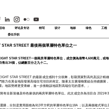
活动
评论及专访
特写
设计
地标
绿色
工程
委任升职
T STAR STREET 最後兩個單層特色單位之一
EIGHT STAR STREET一個兩房單層特色單位，成交價為港幣4,600萬元，
成功售出34個，佔總數百分之九十二。
GHT STAR STREET 的最新成交感到十分鼓舞，彰顯買家對高尚及設計精
們致力在黃金地段發展高端住宅項目的肯定。隨著太古廣場物業組合持續擴展
環』地區勢將更受青睞，進一步推動該地區對高端住宅的需求。」
22A，為附有全新裝修及特色傢俱的兩房單層特色單位。此次成交亦為項目自 2021
位可供選購，分別是實用面積為913平方呎的單層特色單位18A ；以及兩個複式單位2