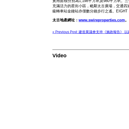
實用面積分別為1,198平方呎及980平方呎。三
充滿活力的星街小區，毗鄰太古廣場，交通四
級轉車站金鐘站亦僅數分鐘步行之遙。EIGHT S
太古地產網址：
www.swireproperties.com
。
« Previous Post: 建造業議會支持《施政報
Video