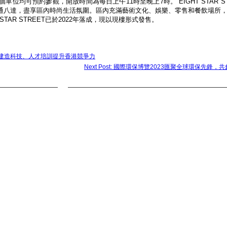
個單位均可預約參觀，開放時間為每日上午11時至晚上7時。 EIGHT STAR S
通八達，盡享區內時尚生活氛圍。區內充滿藝術文化、娛樂、零售和餐飲場所
TAR STREET已於2022年落成，現以現樓形式發售。
告》 以建造科技、人才培訓提升香港競爭力
Next Post: 國際環保博覽2023匯聚全球環保先鋒，