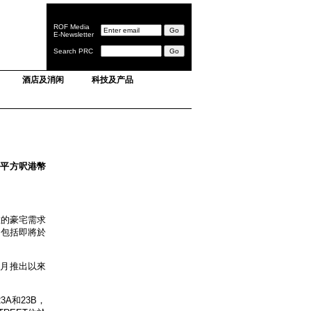
ROF Media
E-Newsletter
Search PRC
酒店及消闲
科技及产品
或每平方呎港幣
緻的豪宅需求
，包括即將於
年3月推出以來
3A和23B，