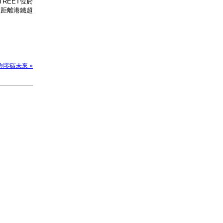
TREET位於
，距離港鐵超
共創零碳未來 »