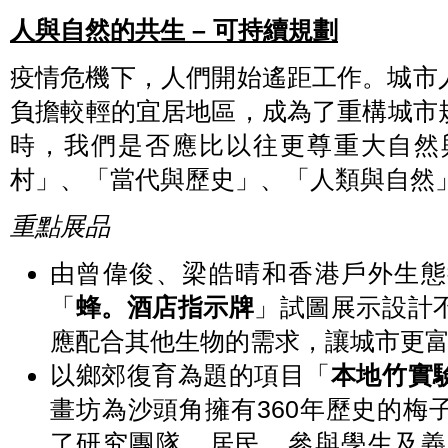
人與自然的共生 – 可持續規劃
疫情危機下，人們開始遙距工作。城市
負擔較輕的宜居地區，成為了重構城市
時，我們是否應比以往更尊重大自然
村」、「當代與歷史」、「人類與自然
重點展品
由曾偉俊、梁皓晴和香港戶外生態
「
蜂。酒店指示牌
」試圖展示設計
應配合其他生物的需求，讓城市更
以鄉郊復育為題的項目「
本地竹實
畫坊為沙頭角擁有360年歷史的梅
了研究團隊、居民、參與學生及義