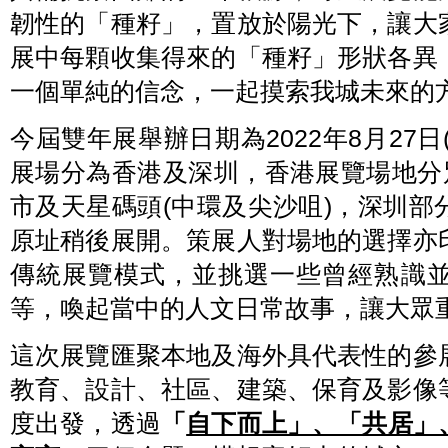
韌性的「種籽」，置放於陽光下，讓大
展中每顆收集得來的「種籽」形狀各異
一個單純的信念，一起摸索我城未來的
今屆雙年展舉辦日期為2022年8月27日(
展場分為香港及深圳，香港展覽場地分
市及天星碼頭(中環及尖沙咀)，深圳
原址稍後展開。策展人對場地的選擇亦
傳統展覽模式，並挑選一些曾經熟識
等，喚起當中的人文日常故事，讓大眾
這次展覽匯聚本地及海外具代表性的參
教育、設計、社區、建築、保育及影像
度出發，透過
「
自下而上」、「共居」