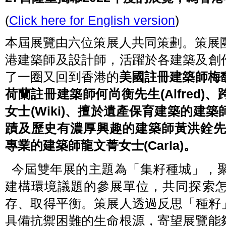
(
Click here for English version
)
本屆展覽由六位策展人共同策劃。策展
港建築師及設計師，活躍於各建築及創
了一圈又回到香港的
美國註冊建築師梅馥
荷蘭註冊建築師何尚衡先生(Alfred
女士(Wiki)、擅於遺產保育建築的建築師
蹟及歷史有濃厚興趣的建築師黃洪銓先生(
專業的建築師龍文菁女士(Carla)。
今屆雙年展的主題為「集籽種城」，聚
建構環境議題的參展單位，共同探索
存、取得平衡。策展人透過反思「種籽
具備抗禦困難的生命根源，寄望展覽能