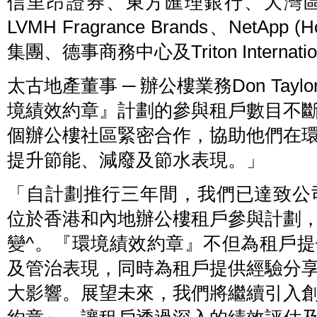
信里昂證券、東方匯理銀行、大灣
續
展
發
營
LVMH Fragrance Brands、NetApp 
展
運
及
的
設
集團、德事商務中心及Triton Internationa
最
施
佳
管
實
理
例。
太古地產董事 ─ 辦公樓業務Don Ta
邵
婉
儀
境績效約章』計劃的參與租戶數目不
(前
排
個辦公樓社區緊密合作，協助他們在
左
四)
及
提升節能、減廢及節水表現。」
公
司
代
「自計劃推行三年間，我們已達致公司
表
與
在
位於香港和內地辦公樓租戶參與計劃
可
持
變^。『環境績效約章』不但為租戶
續
辦
公
及管治表現，同時為租戶提供經驗分
樓
營
大影響。展望未來，我們將繼續引入
運
組
別