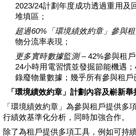
籽」
2023/24計劃年度成功透過重用
評
級
堆填區；
的
租
戶
代
超過
60%
「環境績效約章」參與租
表
出
物分流率表現；
席
「環
境
績
更多實時數據監測
– 42%參與
效
約
24小時用電習慣並發掘節能機遇；
章」
年
度
錄廢物量數據；幾乎所有參與租戶
論
壇。
「環境績效約章」計劃內容及嶄新舉
「環境績效約章」為參與租戶提供多
行績效基準化分析，同時加強合作。
除了為租戶提供多項工具，例如可持