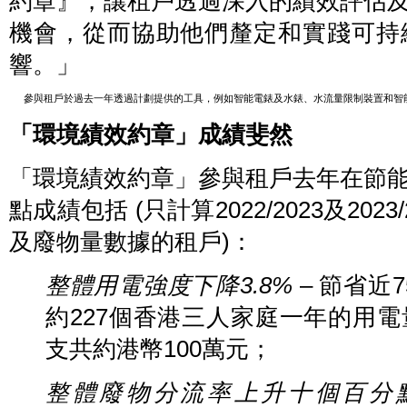
約章』，讓租戶透過深入的績效評估
取
得
機會，從而協助他們釐定和實踐可持
最
高
鉑
響。」
金
評
級，
參與租戶於過去一年透過計劃提供的工具，例如智能電錶及水錶、水流量限制裝置和智
和
在
「環境績效約章」成績斐然
可
持
續
辦
「環境績效約章」參與租戶去年在節
公
樓
點成績包括 (只計算2022/2023及20
裝
修
及
及廢物量數據的租戶)：
翻
新
工
整體用電強度下降
3.8%
– 節省近
程
組
別
約227個香港三人家庭一年的用
取
得
支共約港幣100萬元；
最
高
的
整體廢物分流率上升十個百分
「三
種