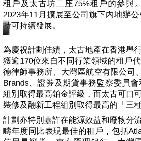
租戶及太古坊二座75%租戶的參與
2023年11月擴展至公司旗下內地
持可持續發展。
太
「環
古
境
地
績
為慶祝計劃佳績，太古地產在香港舉
產
效
董
約
事
章」
獲逾170位來自不同行業領域的租戶
─
年
辦
度
公
德律師事務所、大灣區航空有限公司、Kenne
論
樓
壇
業
活
Brands、證券及期貨事務監察委
務
動
Don
設
Taylor
組別取得最高鉑金評級，而太古可口
座
(前
談
排
討
裝修及翻新工程組別取得最高的「三
左
論
三)
環
、
節，
技
計劃亦特別嘉許在能源效益和廢物分
分
術
享
統
可
疇年度同比表現最佳的租戶，包括Atlas Air 
籌、
持
可
續
持
發