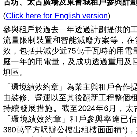
古坊、太古廣場及東薈城租戶參與計
(
Click here for English version
)
參與租戶於過去一年透過計劃提供的
流量限制裝置和智能減廢方案等，在
效，包括共減少近75萬千瓦時的用電
庭一年的用電量，及成功透過重用及回
填區。
「環境績效約章」為業主與租戶合作
由裝修、營運以至其後翻新工程整個
持續發展措施。截至2024年6月，
「環境績效約章」租戶參與率達已佔用
380萬平方呎辦公樓出租樓面面積*