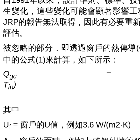
生變化，這些變化可能會顯著影響工
JRP的報告無法取得，因此有必要重
評估。
被忽略的部分，即透過窗戶的熱傳導(
中的公式(1)來計算，如下所示：
Q
=
gc
T
)
in
(1
其中
U
= 窗戶的U值，例如3.6 W/(m2·K)
f