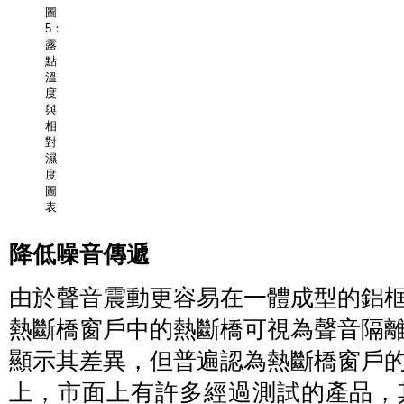
圖
5：
露
點
溫
度
與
相
對
濕
度
圖
表
降低噪音傳遞
由於聲音震動更容易在一體成型的鋁
熱斷橋窗戶中的熱斷橋可視為聲音隔
顯示其差異，但普遍認為熱斷橋窗戶
上，市面上有許多經過測試的產品，