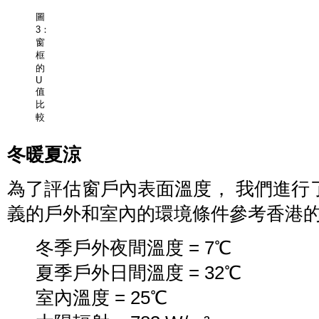
圖
3：
窗
框
的
U
值
比
較
冬暖夏涼
為了評估窗戶內表面溫度， 我們進行
義的戶外和室內的環境條件參考香港
冬季戶外夜間溫度 = 7℃
夏季戶外日間溫度 = 32℃
室內溫度 = 25℃