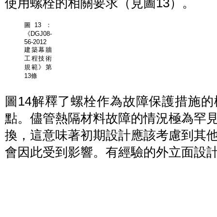
使用螺栓的相關要求（見圖13）。
圖13：
《DGJ08-
56-2012
建築幕牆
工程技術
規範》第
13條
圖14解釋了螺栓作為故障保護措施
點。儘管熱隔材料故障的情況極為罕
換，這意味著初期設計應該考慮到其
會因此受到影響。有經驗的外立面設
圖
14：
熱隔
材料
的安