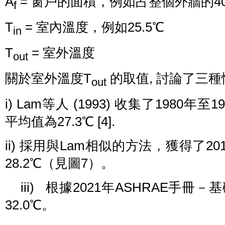
A
= 窗戶的面積，例如占整個外牆的40
f
T
= 室內溫度，例如25.5℃
in
T
= 室外溫度
out
關於室外溫度T
的取值, 討論了三種
out
i) Lam等人 (1993) 收集了1980
平均值為27.3℃ [4].
ii) 採用與Lam相似的方法，獲得了2
28.2℃（見圖7）。
iii) 根據2021年ASHRAE手
32.0℃。