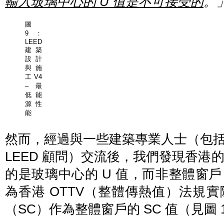
輸入玻璃中心的
U
值是不可接受的
。
圖
9：
LEED
建築
設計
與施
工 V4
– 最
低能
源性
能
然而，經過與一些建築專業人士（包
LEED 顧問）交流後，我們發現香港的
的是玻璃中心的 U 值，而非整體窗
為香港 OTTV（整體傳熱值）法規
（SC）作為整體窗戶的 SC 值（見圖 