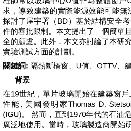
程師常以玻璃中心U值作為整體窗戶U
求，導致建築的實際能源效能可能無
探討了屋宇署（BD）基於結構安全
件的審批限制。本文提出了一個簡單
全的顧慮。此外，本文亦討論了本研
實驗測試方面的計劃。
關鍵詞
:
隔熱斷橋窗、U值、OTTV、
背景
在19世紀，單片玻璃開始在建築窗
性能, 美國發明家Thomas D. Ste
(IGU)。 然而，直到1970年代的
廣泛地使用。當時，玻璃製造商開始研