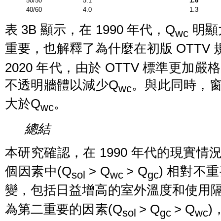
50/50
5.1
1.6
40/60
4.0
1.3
表 3B 顯示，在 1990 年代，Q
明顯
wc
重要，也解釋了為什麼在初版 OTTV 
2020 年代，由於 OTTV 標準更
不透明牆體以減少Q
。與此同時，窗
wc
大於Q
。
wc
總結
本研究確認，在 1990 年代的現實情
個因素中(Q
> Q
> Q
) 相對不
sol
wc
gc
變，包括日益增高的室外溫度和使用
為第二重要的因素(Q
> Q
> Q
)
sol
gc
wc