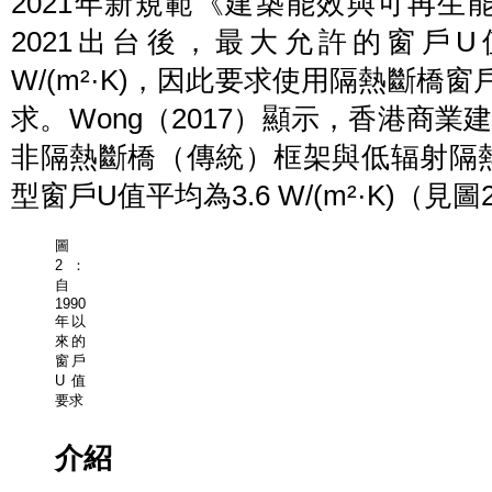
2021年新規範《建築能效與可再生能源
2021出台後，最大允許的窗戶U值從3.
W/(m²·K)，因此要求使用隔熱斷橋
求。Wong（2017）顯示，香港商
非隔熱斷橋（傳統）框架與低辐射隔熱
型窗戶U值平均為3.6 W/(m²·K)（見圖
圖
2：
自
1990
年以
來的
窗戶
U值
要求
介紹