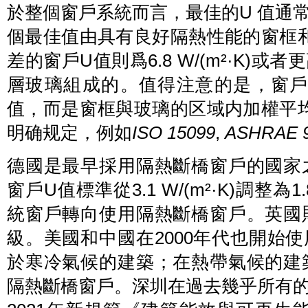
於整個窗戶系統而言，最佳的U 值通常為0.
個最佳值由具有良好隔熱性能的窗框和
差的窗戶U值則爲6.8 W/(m²·K)
層玻璃組成的。值得注意的是，窗戶
值，而是窗框與玻璃的区域内加權平均
明确规定，例如
ISO 15099
,
ASHRAE 9
德國是最早採用隔熱斷橋窗戶的國家之
窗戶U值標準從3.1 W/(m²·K)調整為1
統窗戶轉向使用隔熱斷橋窗戶。英國則
級。美國和中國在2000年代也開始
於寒冷氣候的建築；在熱帶氣候的建築
隔熱斷橋窗戶。深圳在過去幾乎所有