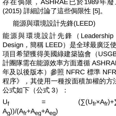
存在侷限，ASHRAE已於1989年廢
(2015) 詳細討論了這些侷限性 [5]。
能源與環境設計先鋒(LEED)
能源與環境設計先鋒（Leadership in En
Design，簡稱 LEED）是全球最
項目希望獲得美國綠建築協會（USGBC
計團隊需在能源效率方面遵循 ASHRAE 標
年及以後版本）參照 NFRC 標準 NFR
程序》，其使用一種按面積加權的方法
公式如下（公式 3）：
U
= (∑(U
×A
)+
f
fr
fr
A
))/(A
+A
+A
) 
g
fr
eg
eg