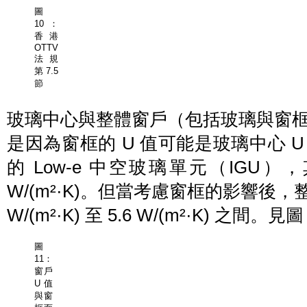
圖
10：
香港
OTTV
法規
第 7.5
節
玻璃中心與整體窗戶（包括玻璃與窗框
是因為窗框的 U 值可能是玻璃中心 U 
的 Low-e 中空玻璃單元（IGU），
W/(m²·K)。但當考慮窗框的影響後，整
W/(m²·K) 至 5.6 W/(m²·K) 之間。見圖
圖
11：
窗戶
U 值
與窗