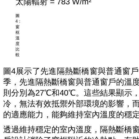
太陽輻射 = 783 W/m²
圖
4：
窗
框
溫
度
比
較
圖4展示了先進隔熱斷橋窗與普通窗
季，先進隔熱斷橋窗與普通窗戶的溫度
則分別為27℃和40℃。這些結果顯
冷，無法有效抵禦外部環境的影響，
的適應能力，能夠維持室內溫度的穩
透過維持穩定的室內溫度，隔熱斷橋