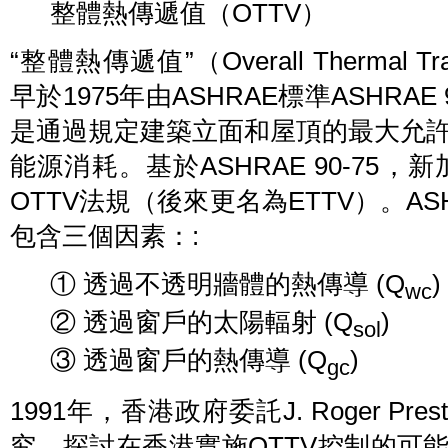
整體熱傳遞值（OTTV）
“整體熱傳遞值”（Overall Thermal T
早於1975年由ASHRAE標準ASHRAE
是通過規定建築立面和屋頂的最大允
能源消耗。基於ASHRAE 90-75，
OTTV法規（後來更名為ETTV）。AS
包含三個因素：:
① 透過不透明牆體的熱傳導 (Q
)
wc
② 透過窗戶的太陽輻射 (Q
)
sol
③ 透過窗戶的熱傳導 (Q
)
gc
1991年，香港政府委託J. Roger Pre
究，探討在香港實施OTTV控制的可