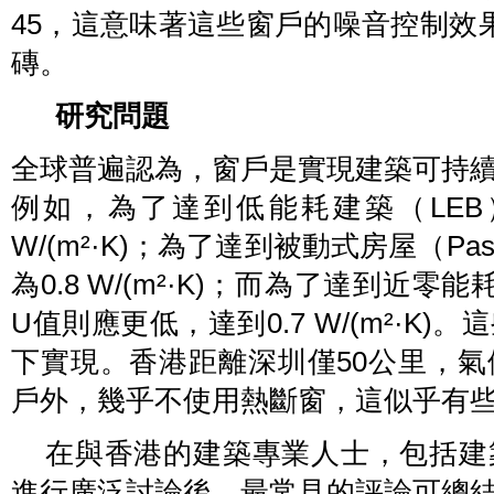
45，這意味著這些窗戶的噪音控制效
磚。
研究問題
全球普遍認為，窗戶是實現建築可持
例如，為了達到低能耗建築（LEB
W/(m²·K)；為了達到被動式房屋（Pa
為0.8 W/(m²·K)；而為了達到近
U值則應更低，達到0.7 W/(m²·K
下實現。香港距離深圳僅50公里，
戶外，幾乎不使用熱斷窗，這似乎有
在與香港的建築專業人士，包括建
進行廣泛討論後，最常見的評論可總