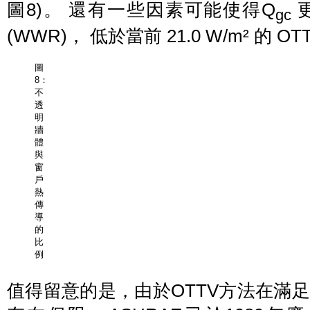
圖8)。 還有一些因素可能使得Q
gc
(WWR)， 低於當前 21.0 W/m² 的
圖
8：
不
透
明
牆
體
與
窗
戶
熱
傳
導
的
比
例
值得留意的是，由於OTTV方法在滿