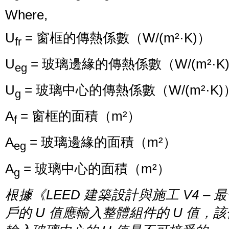
Where,
U
= 窗框的傳熱係數（W/(m²·K)）
fr
U
= 玻璃邊緣的傳熱係數（W/(m²·K
eg
U
= 玻璃中心的傳熱係數（W/(m²·K)
g
A
= 窗框的面積（m²）
f
A
= 玻璃邊緣的面積（m²）
eg​
A
= 玻璃中心的面積（m²）
g
根據《
LEED
建築設計與施工
V4 –
最
戶的
U
值應輸入整體組件的
U
值，該