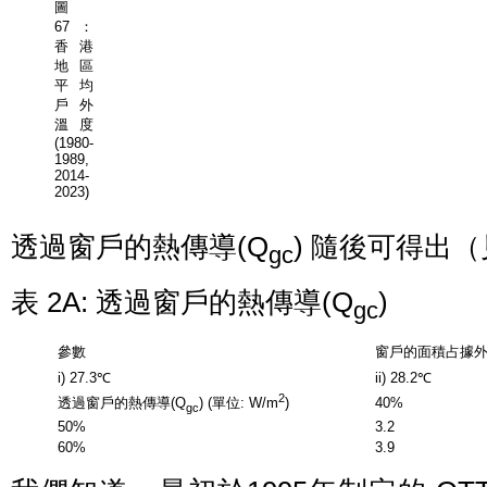
圖
67：
香港
地區
平均
戶外
溫度
(1980-
1989,
2014-
2023)
透過窗戶的熱傳導(Q
) 隨後可得出（
gc
表 2A: 透過窗戶的熱傳導(Q
)
gc
參數
窗戶的面積占據外
i) 27.3℃
ii) 28.2℃
2
40%
透過窗戶的熱傳導(Q
) (單位: W/m
)
gc
50%
3.2
60%
3.9