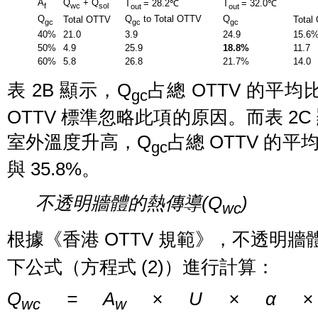
A
Q
+ Q
T
= 28.2℃
T
= 32.0℃
f
wc
sol
out
out
Q
Q
to Total OTTV
Q
Total OTTV
Total
gc
gc
gc
40%
21.0
3.9
24.9
15.6
50%
4.9
25.9
18.8%
11.7
60%
5.8
26.8
21.7%
14.0
表 2B 顯示，Q
占總 OTTV 的平均
gc
OTTV 標準忽略此項的原因。而表 2C
室外溫度升高，Q
占總 OTTV 的平
gc
與 35.8%。
不透明牆體的熱傳導
(Q
)
wc
根據《香港 OTTV 規範》，不透明牆
下公式（方程式 (2)）進行計算：
Q
= A
× U × α ×
wc
w