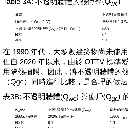
Table 3A: 不透明牆體的熱傳導(Q
)
wc
參數
不透明牆體面積
2
隔熱差 3.2 W/(m
·℃)
隔熱良好 1.0 W
2
60%
不透明牆體的熱傳導(Q
) (單位: W/m
)
wc
50%
5.1
40%
4.0
在 1990 年代，大多數建築物尚未
但自 2020 年以來，由於 OTTV 
用隔熱牆體。因此，將不透明牆體的熱
（Qgc）同時進行比較，是合理的做法
表3B: 不透明牆體(Q
) 與窗戶(Q
) 
wc
gc
A
/A
不透明牆體的熱傳導(Q
)
窗戶的熱傳
w
f
wc
1990s 隔熱差
2020s 隔熱良好
1990s T
ou
60/40
6.1
1.9