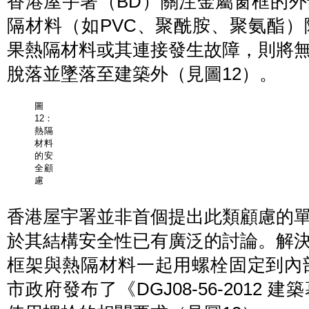
香港屋宇署（BD）關注金屬窗框的
隔材料（如PVC、聚酰胺、聚氨酯
果熱隔材料或其連接發生故障，則將
脫落並墜落至建築外（見圖12）。
圖
12：
熱隔
材料
的安
全顧
慮
香港屋宇署並非首個提出此類顧慮的
於其結構安全性已有廣泛的討論。解
框架與熱隔材料一起用螺栓固定到內部
市政府發布了《DGJ08-56-2012