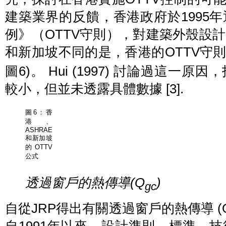
建築業界的反饋，香港政府於1995
例》（OTTV守則），對建築外殼設計
和新加坡不同的是，香港的OTTV守則
圖6)。 Hui (1997) 討論過這
較小，但並未透露具體數據 [3].
圖6：香
港、
ASHRAE
和新加坡
的OTTV
公式
透過窗戶的熱傳導
(Q
)
gc
自從JRP得出有關透過窗戶的熱傳導 (
自1991年以來，設計準則、標準、