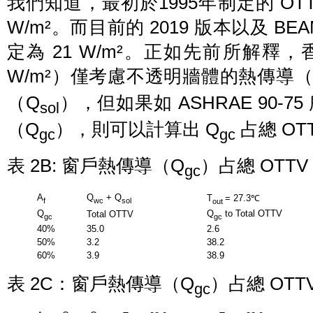
我們知道，最初於1995年制定的 OTTV
W/m²。而目前的 2019 版本以及 BEAM 
定為 21 W/m²。正如先前所解釋，香港
W/m²）僅考慮不透明牆體的熱傳導（
（Q
），但如果如 ASHRAE 90
sol
（Q
），則可以計算出 Q
占總 OT
gc
gc
表 2B: 窗戶熱傳導（Q
）占總 OTTV
gc
A
Q
+ Q
T
= 27.3℃
f
wc
sol
out
Q
Q
to Total OTTV
Total OTTV
gc
gc
40%
35.0
2.6
50%
3.2
38.2
60%
3.9
38.9
表 2C：窗戶熱傳導（Q
）占總 OTT
gc