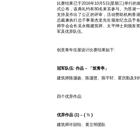
比赛结果已于2016年10月5日(星期三)举行
式公布，该典礼约有80名来宾参与。为答谢
支持及作出了公正的评审，活动赞助机构香
总裁兼执行总干事黄杰龙先生颁发纪念品予
师学会会长吴永顺建筑师、太平绅士则颁发
军及优异队伍。
创意青年住屋设计比赛结果如下:
冠军队伍: 作品 – 「筑青亭」
建筑师陈灏扬、陈灏贤、陈宇轩、霍历勤及刘
四个优异作品:
优异作品 (1) – { ½ }
建筑师许頴怡、黄立明团队