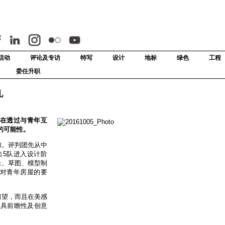
活动
评论及专访
特写
设计
地标
绿色
工程
委任升职
礼
旨在透过与青年互
的可能性。
加。评判团先从中
出5队进入设计阶
论、草图、模型制
们对青年房屋的要
期望，而且在美感
极具前瞻性及创意