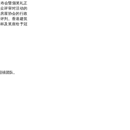
的发布会暨颁奖礼正
一众评审对活动的
港房屋协会的行政
各评判。香港建筑
奖杯及奖座给予冠
绍禧团队。