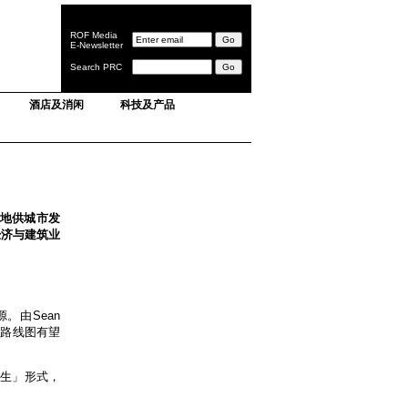
ROF Media
E-Newsletter
Search PRC
酒店及消闲
科技及产品
土地供城市发
经济与建筑业
。由Sean
制定路线图有望
再生」形式，