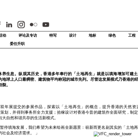
活动
评论及专访
特写
设计
地标
绿色
工程
委任升职
作使土地休养生息。纵观其历史，香港多年奉行的「土地再生」就是以填海增加可建
为地球上人口最稠密、建筑物平均称冠的城市先列。尽管这发展模式乃香港的
割裂。
建筑双城双年展提交的参展作品，探索以「土地再生」的概念，提升香港的天然资源
kwe 及 Michael 策划，并得到事务所全力支援；拾稼设计对香港今昔的建筑作全面研究，
与大自然和谐共存的生活新模式。
「随着香港暂停填海发展，我们希望为未来绘画全新愿景：崭新而更名副其实的「土地
的社会及经济需求。 」