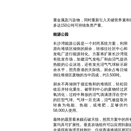
重金属及污染物，同时重新引入关键营养素和
多达150公吨可持续鱼类产量。
能源公园
长沙湾能源公园​​是一个封闭系统方案，利用
原向堆填区倾倒的厨余，转移往社区中心和
发电厂进行能源转化。方案将扩展长沙湾现
有批发市场，加建沼气发电厂和由沼气提供
热能的公众泳池，还有发光沼气气球标示厨
余水平，照亮香港的天际线。厨余占每日倾
倒往堆填区废物的当中四成，约3,500吨。
厨余不再倾倒于接近饱和的堆填区，轻松回
收后并转化重生。被带到中心的废物经过厌
氧消化；过程中释放的沼气填满漂浮在空中
的巨型气球。气球一旦充满，沼气被提取并
转换为电能、热能，或堆肥，足够供约
58,000人使用。
最终的愿景看来颇石破天惊，然而方案中的所
案均具可扩展性。垂直农场组件可以应用到新
全港现有海湾开枝散叶。任何香港堆填区都可