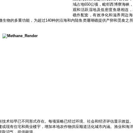
域占地650公顷，毗邻西博寮海峡
观和活跃湿地及低密度鱼塘相连，
礁作配套，有效净化和滋养周边海
微生物的多重功能，为超过140种的沿海和内陆鱼类珊瑚礁提供产卵和觅食之
有技术却早已不同形式存在。每项策略已经过环境、社会和经济评估显示效益
建或现有住宅和商业楼宇，增加本地农作物供应顺道活化城市内涵。渔业和海
提取沼气，提供能源。