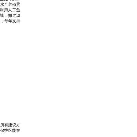
，水产养殖景
利用人工鱼
域，拥过滤
所，每年支持
。所有建议方
洋保护区能在