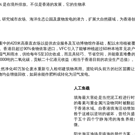
4％是在境外排放。不仅是香港的发展，它的生物承
，研究城市农场、海洋生态公园及废物发电的潜力，扩展大自然疆域，为香港
案中的420米高垂直农场以提供农业服务及互动博物馆作基础，配以水培植被
香港目超过90%食物依靠进口，VFC引入了能够种植超过60种本地常见农
湿气和雨水，供给每年5至10次收成，而且具轻巧、节省空间，并能垂直堆叠
1,000吨的二氧化碳，贡献二十亿港元收益（相当于香港目前的农业生产总值）
然净化40万加仑废水重新引入相邻建筑物再用。渡轮码头前方的社区苗圃让
物均会增值回收，如厨余能作肥料或转化为沼气发电。
人工鱼礁
填海最大害处是当挖泥工程进行时
的毒素与重金属污染物同时被翻起
于香港水域。自香港填海活动增加
咎于这难以逆转的破坏，曾经兴盛
于五十四个宁静海湾的海鱼养殖
微。
阳光海滨渔场是填海的替代方案，