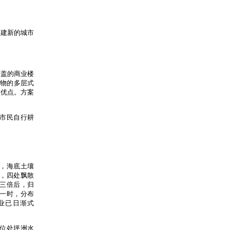
创建新的城市
覆盖的商业楼
户物的多层式
的优点。方案
。
市民自行耕
，海底土壤
，四处飘散
三倍后，归
一时，分布
业已日渐式
位处坪洲水