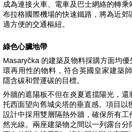
成為連接火車、電車及巴士網絡的轉乘
布拉格國際機場的快速鐵路，將為近郊
適方便的交通樞紐。
綠色心臟地帶
Masaryčka 的建築及物料採購方面
環再用性的物料，符合英國皇家建築師
隱含碳和營運碳的目標。
外牆的遮陽板不但在炎夏遮擋陽光，還
托西面望向舊城尖塔的垂直感。項目以獲得
設計中採用雙層隔熱外牆，確保所有工
然光線。兩座建築物之間以一列露台分