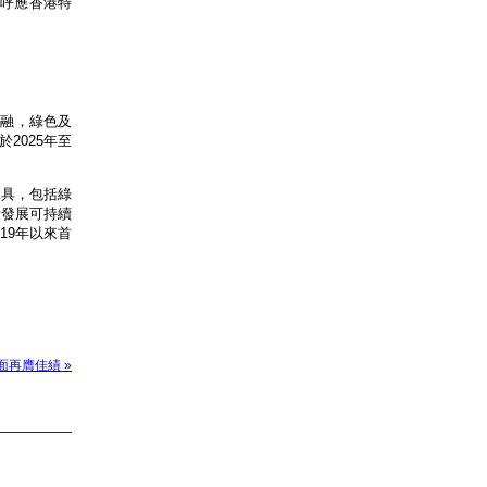
正呼應香港特
金融，綠色及
2025年至
工具，包括綠
計發展可持續
19年以來首
方面再膺佳績 »