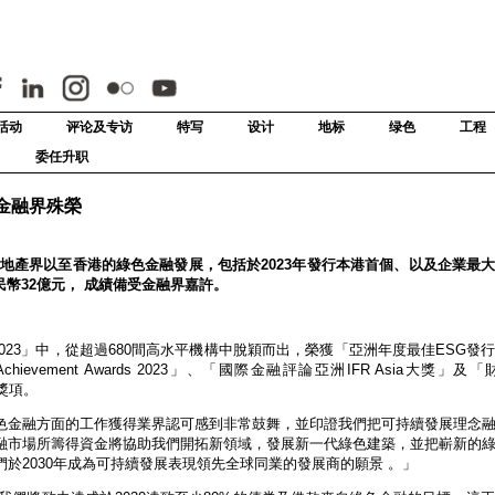
活动
评论及专访
特写
设计
地标
绿色
工程
委任升职
金融界殊榮
推動地產界以至香港的綠色金融發展，包括於2023年發行本港首個、以及企業最
民幣32億元， 成績備受金融界嘉許。
ards 2023」中，從超過680間高水平機構中脫穎而出，榮獲「亞洲年度最佳ESG
ment Awards 2023」、「國際金融評論亞洲IFR Asia大獎」及「財資T
三個獎項。
色金融方面的工作獲得業界認可感到非常鼓舞，並印證我們把可持續發展理念
融市場所籌得資金將協助我們開拓新領域，發展新一代綠色建築，並把嶄新的
於2030年成為可持續發展表現領先全球同業的發展商的願景 。」