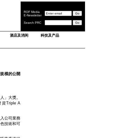
ROF Media
E-Newsletter
Search PRC
酒店及消闲
科技及产品
大規模的公開
發行人」大獎。
riple A
融入公司業務
綠色技術和可