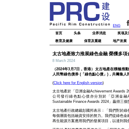
ENG
首页
头条
业界消息
奖项及
教育及健康
保育及重建
地产发展
太古地產致力推展綠色金融 榮獲多項
8 March 2024
（2024年3月7日，香港）太古地產在積極
人民幣綠色債券 (「綠色點心債」)，共籌集人
(
Click here for English version
)
太古地產於「亞洲金融Achievement Aw
公司發行綠色點心債亦分別於「亞洲金融Achieve
Sustainable Finance Awards 2024」贏得
太古地產行政總裁彭國邦表示：「我們對於綠
每個層面包括融資安排的努力。我們從綠色金
再生能源方案應用我們的發展項目，以達到我們