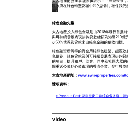
太古地產財務董事龍雁儀表示：「展望未來，我
區政府在綠色轉型及碳中和的計劃，確保我們
太
「亞
古
洲
地
金
綠色金融先驅
產
融
財
Achievement
Awards
太古地產投入綠色金融是由2018年發行首批綠
務
2023
董
與可持續發展表現掛鉤貸款總額為港幣210億
」
事
少50%債券及貸款來自綠色金融的積效指標。
亞
龍
洲
雁
年
綠色融資所籌得的資金用於綠色建築、能源效
儀
度
於
色債券、綠色貸款及與可持續發展表現掛鉤貸
最
「亞
的項目，提升租戶、訪客、同事及社區大眾的身
佳
洲
ESG
間重返公募點心債市場的香港企業。發行獲獎
金
發
融
行
太古地產網址：
www.swireproperties.com/t
Achievement
人
Awards
太
2023」
獎項資料
：
古
代
地
表
產
公
« Previous Post: 深圳皇岗口岸综合业务楼
有
司
限
接
公
受
司
「亞
洲
Video
年
度
最