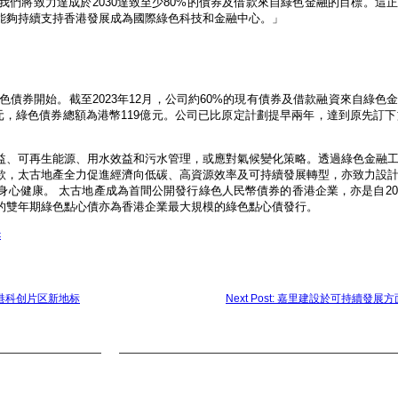
們將致力達成於2030達致至少80%的債券及借款來自綠色金融的目標。這
能夠持續支持香港發展成為國際綠色科技和金融中心。」
色債券開始。截至2023年12月，公司約60%的現有債券及借款融資來自綠色
元，綠色債券總額為港幣119億元。公司已比原定計劃提早兩年，達到原先訂下於
益、可再生能源、用水效益和污水管理，或應對氣候變化策略。透過綠色金融
款，太古地產全力促進經濟向低碳、高資源效率及可持續發展轉型，亦致力設
心健康。 太古地產成為首間公開發行綠色人民幣債券的香港企業，亦是自20
的雙年期綠色點心債亦為香港企業最大規模的綠色點心債發行。
c
，深港科创片区新地标
Next Post: 嘉里建設於可持續發展