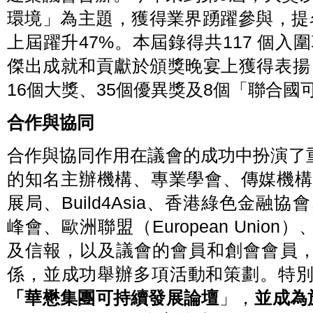
「零
年
港
環境」為主題，獲得業界踴躍參與，提
碳
6
首
月
就
份
上屆躍升47%。本屆錄得共117 個入
推
緒
《香
出
建
港
傑出成就和貢獻於頒獎晚宴上獲得表揚
《香
築
綠
港
認
色
16個大獎、35個優異獎及8個「聯合
綠
證」，
建
色
為
築
建
能
合作與協同
議
築
源
會
議
表
建
合作與協同作用在議會的成功中扮演了
會
現
築
建
制
物
的知名主辦機構、專業學會、傳媒機構，如
築
定
節
環
基
能
展局、Build4Asia、香港綠色金融協會、
境
準、
改
氣
設
造
峰會、歐洲聯盟（European Uni
候
定
指
變
碳
南》，
及信報，以及議會的會員和創會會員
化
中
引
框
和
係，並成功舉辦多項活動和策劃。特別
領
架》，
目
業
「華懋集團可持續發展論壇
為
標，
」，
並成為
界
業
以
提