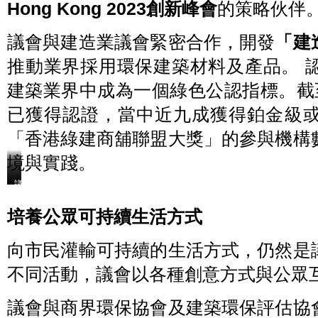
Hong Kong 2023創新峰會
的策略伙伴
界
及
升
及
為
既
大
項
有
議會與建造業議會緊密合作，開發
「建
廈
目
建
業
申
築
推動業界採用環保建築材料及產品。 
主
請
的
提
綠
能
建築業界中成為一個綠色公認指標。截至今
供
色
源
踏
融
已獲得認證，當中近九成獲得鉑金級
效
上
資
益。
淨
提
「香港綠建商舖聯盟大獎」的參與機構
零
供
境與實踐。
之
理
路
據。
的
議
議
議
實
會
會
會
用
協
擔
在
培養公眾可持續生活方式
參
辦
任
亞
考。
活
施
洲
向市民灌輸可持續的生活方式，仍然是
動
耐
環
—
德
保
不同活動，議會以各種創意方式與公眾
「華
電
會
懋
氣
議
集
Innovation
上
議會與商界環保協會及建築環保評估協
Summit
團
舉