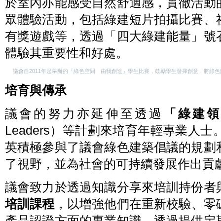
於室內亦能感受自然舒適感，貫徹活動
眾體驗活動，包括綠建短片拍攝比賽、
有獎遊戲等，透過「四大綠建能量」號
體驗其重要性和好處。
議會自2011年起舉辦的「綠色空間 由我創造」學生比賽，鼓勵學生發揮創意，將綠
培育與傳承
議會的努力亦延伸至透過
「綠建
Leaders）等計劃來培育年輕專業人
英積極參與了議會綠色建築倡議的規劃
了視野，並為社會的可持續發展作出貢
議會致力於透過知識分享來培訓持份者
培訓課程
，以增強他們在重新校驗、零
產品認證方面的專業知識。透過提供定