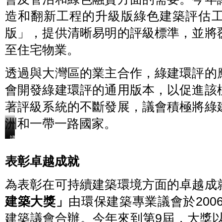
造和翻新工程的升級版綠色建築評估工具
版」，提供清晰易明的評級標準，並將
至住宅物業。
透過與大灣區的業主合作，綠建環評的
會開發綠建環評的通用版本，以促進該
著評級系統的不斷發展，議會積極將綠
洲和一帶一路國家。
香
議
議
港
會
會
綠
於
在
表彰卓越成就
2023
2023
色
年
年
建
為表彰在可持續建築環境方面的卓越成
9
初
築
月
發
議
建築大獎」
推
由環保建築專業議會於200
布
會
出
了
於
建築議會合辦。今年來到第9屆，大獎
的
全
2023