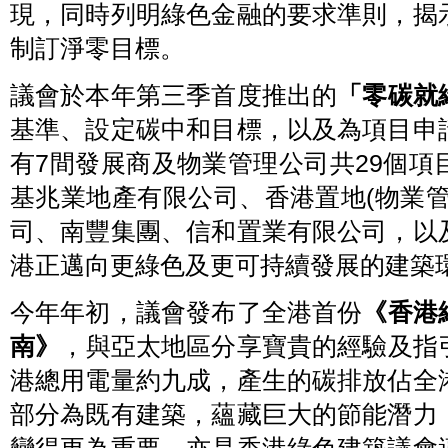
現，同時列明綠色金融的要求準則，揭
制訂淨零目標。
議會於本年第三季首度推出的
「零碳就
基準、設定碳中和目標，以及為項目申
有7間發展商及物業管理公司共29個
基兆業地產有限公司、香港置地(物業
司、南豐集團、信和置業有限公司，以
港正邁向更綠色及更可持續發展的建築
今年年初，議會發布了全港首份
《香港
南》
，與亞太地區分享寶貴的經驗及指
港總用電量約九成，產生的碳排放佔全
部分為既有建築，蘊藏巨大的節能潛力