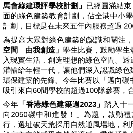
Hong
可
辦
馬會綠建環評學校計劃」
已經圓滿結束
Kong
持
富
2023
續
啟
面的綠色建築教育計劃，佔全港中小學
創
發
發
新
展
計劃，目標是在未來五年內服務超過 20
性
峰
論
的
會
壇
會
的
為提高大眾對綠色建築的認識和關注，議
2023」。
議。
策
略
空間 由我創造」
學生比賽，鼓勵學生
伙
伴。
入現實生活，創造理想的綠色空間。透
灌輸給年輕一代，讓他們深入認識綠色
環保建築的先鋒。今年比賽以「邁向碳中
吸引來自60間學校的超過100隊參賽，合
今年
「香港綠色建築週2023」
踏入十
向2050碳中和進發！」為題，啟動
行，選址破天荒採用自然通風場地，利