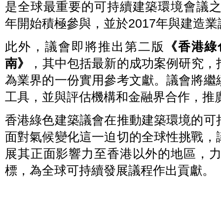
是全球最重要的可持續建築環境會議之
與
建
年開始積極參與，並於2017年與建造
造
業
議
此外，議會即將推出第二版
《香港綠
會
南》
，其中包括最新的成功案例研究，
合
辦
為業界的一份實用參考文獻。議會將繼
的
「香
工具，並與評估機構和金融界合作，推
港
綠
色
香港綠色建築議會在推動建築環境的可
建
築
面對氣候變化這一迫切的全球性挑戰，
週
2023」，
展其正面影響力至香港以外的地區，力
向
標，為全球可持續發展議程作出貢獻。
公
眾
推
廣
綠
色
建