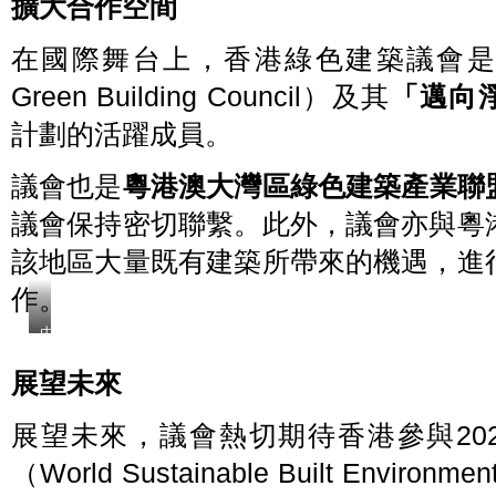
擴大合作空間
在國際舞台上，香港綠色建築議會
Green Building Council）及其
「邁向
計劃的活躍成員。
議會也是
粵港澳大灣區綠色建築產業聯
議會保持密切聯繫。此外，議會亦與粵
該地區大量既有建築所帶來的機遇，進
作。
由
香
港
展望未來
綠
色
展望未來，議會熱切期待香港參與20
建
築
（World Sustainable Built Environ
議
會