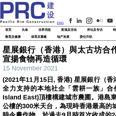
ENG
首页
头条
业界消息
奖项及活动
评论及专访
特
教育及健康
保育及重建
地产发展
委任升职
星展銀行（香港）與太古坊合作
宣揚食物再造循環
15 November 2021
(2021年11月15日, 香港) 星展銀
全力支持的本地社企「雲耕一族」合作
Island East)頂樓構建城市農圃。港島
公樓的300米天台，為現時香港最高的
時令農作物。於過去9月時首次收成的