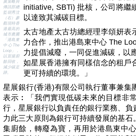
廣策略與
initiative, SBTi) 批核
傳訊部總
監胡秀汶
以達致其減碳目標。
（右）參
觀現時香
港最高的
太古地產太古坊總經理李頌妍表
城市農圃
「港島東
力合作，推出港島東中心 The L
中心The
力提倡減廢，一同促進減碳，以應
Loop」，
以宣揚廚
如星展香港擁有同樣信念的租戶
餘回收，
減少碳足
更可持續的環境。」
跡。
星展銀行(香港)有限公司執行董事兼
表示︰「我們實現低碳未來的目標非
行，星展銀行以負責任的銀行業務、負
力此三大原則為銀行可持續發展的基石
集廚餘，轉廢為寶，再用於港島東中心Th