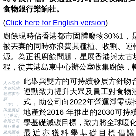
食物銀行樂餉社。
(
Click here for English version
)
廚餘現時佔香港都市固體廢物30%1
被丟棄的同時亦浪費其種植、收割、運
源。為正視廚餘問題，星展香港與太古
程，從其港島東中心辦公室收集廚餘，
此舉與雙方的可持續發展方針吻
太古地產
太古坊總
運動致力提升大眾及員工對食物
經理李頌
妍
式，助公司向2022年營運淨零
（左），
與星展銀
地產於2016 年推出的2030
行(香港)
學基礎減碳目標，致力將全球暖化升
有限公司
執行董事
最近亦獲科學基礎目標倡議組織 (Sc
兼集團推