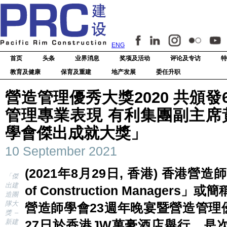
ENG
首页
头条
业界消息
奖项及活动
评论及专访
特
教育及健康
保育及重建
地产发展
委任升职
營造管理優秀大獎2020 共頒
管理專業表現 有利集團副主席
學會傑出成就大獎」
10 September 2021
(2021年8月29日, 香港)
香港營造師學會
「傑
出建
of Construction Manager
造團
隊大
營造師學會23週年晚宴暨營造管理優
獎 –
新建
27日於香港JW萬豪酒店舉行。是