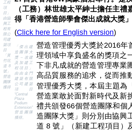
工程
（工務）林世雄太平紳士擔任主禮
項
目」
得「香港營造師學會傑出成就大獎
由協
興工
程有
(
Click here for English version
)
限公
司建
營造管理優秀大獎於2016
築項
「傑出建
目
造團隊大
理領域中享負盛名的獎項之
「黃
獎 – 改建
竹坑
及加建工
下非凡成就的營造管理專業
道 8
程項目」
號」
由由金門
高品質服務的追求，從而推
營造
建築有限
團隊
公司建築
管理優秀大獎，本屆主題為「
獲得
項目
營造業敢於面對新時代及新
“Central
Plaza
Podium
禮共頒發66個營造團隊和個
Extension”
營造團隊
造團隊大獎」則分別由協興
獲得。
道 8 號」（新建工程項目