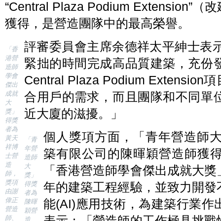
“Central Plaza Podium Exte
獲得，是營造團隊中的最高榮譽。
評審委員會主席余德祥太平紳士表示
「香
港營
緊拙的時間完成高品質建築，充份
造師
學會
Central Plaza Podium Ext
傑出
成就
合用戶的需求，而且團隊和不同單
大
近大廈的滋擾。」
獎」
得獎
者為
個人獎項方面，「青年營造師大
黃天
「青
祥博
年營
築有限公司的陳暉穎營造師獲
士營
造師
造
大
「香港營造師學會傑出成就大獎
師，
獎」
獎項
得獎
年的建築工程經驗，並致力開發
由謝
者為
偉正
能(AI)應用技術，為建築行業
陳暉
營造
穎營
表示：「營造師的工作極具挑戰
師、
造