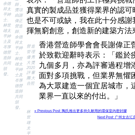
余德
師，
真實的製成品並獲得業界的認可
祥太
獎項
平紳
由謝
也是不可或缺，我在此十分感謝
士、
偉正
林世
營造
揮無窮創意，創造新的建築方法
雄太
師、
平紳
余德
士及
祥太
香港營造師學會會長謝偉正
營造
岑厚
平紳
管理
德營
於致歡迎辭時表示：「鑑於
士、
優秀
造師
林世
大獎
共同
九個多月，亦為評審過程增
雄太
2020
頒
平紳
評審
面對多項挑戰，但業界無懼
發。
士及
團大
岑厚
合照
為大眾建造一個宜居城市，
德營
造師
業界一直以來的付出。」
共同
頒
發。
« Previous Post: 陶氏推出更多持久耐用的環保室內密封膠
林
世
Next Post: 广
雄
太
平