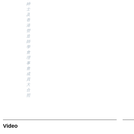
紳
士
及
香
港
營
造
師
學
會
理
事
會
成
員
大
合
照
Video