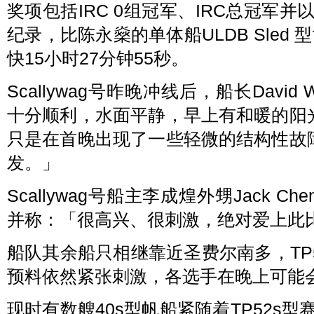
奖项包括IRC 0组冠军、IRC总冠军并
纪录，比陈永燊的单体船ULDB Sled 型f
快15小时27分钟55秒。
Scallywag号昨晚冲线后，船长Davi
十分顺利，水面平静，早上有和暖的阳
只是在首晚出现了一些轻微的结构性故
发。」
Scallywag号船主李成煌外甥Jack
并称：「很高兴、很刺激，绝对爱上此
船队其余船只相继靠近圣费尔南多，TP
预料依然紧张刺激，各选手在晚上可能
现时有数艘40s型帆船紧随着TP52s型