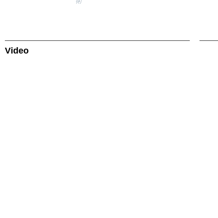
術
Video