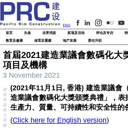
ENG
首页
头条
业界消息
奖项及活动
评论及专访
特
教育及健康
保育及重建
地产发展
委任升职
首屆2021建造業議會數碼化大
項目及機構
3 November 2021
(2021年11月1日, 香港) 建造業
建
造
造業議會數碼化大獎頒獎典禮」，表
業
議
生產力、質量、可持續性和安全性的
會
主
(
Click here for English version
)
席
陳