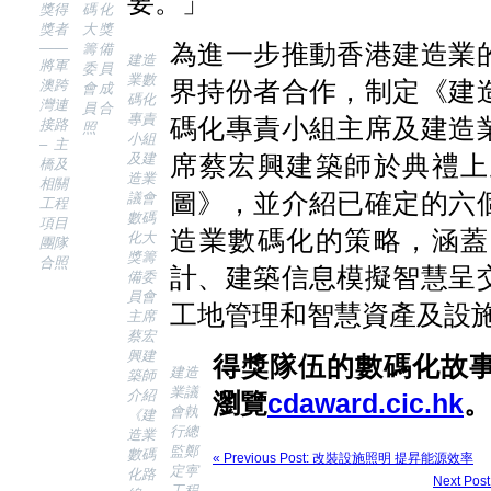
要。」
獎得
碼化
獎者
大獎
為進一步推動香港建造業
——
籌備
建造
將軍
委員
業數
界持份者合作，制定《建
澳跨
會成
碼化
灣連
員合
專責
碼化專責小組主席及建造
接路
照
小組
– 主
及建
席蔡宏興建築師於典禮上
橋及
造業
相關
圖》，並介紹已確定的六
議會
工程
數碼
項目
造業數碼化的策略，涵蓋
化大
團隊
獎籌
合照
計、建築信息模擬智慧呈
備委
員會
工地管理和智慧資產及設
主席
蔡宏
興建
得獎隊伍的數碼化故
建造
築師
業議
介紹
瀏覽
cdaward.cic.hk
。
會執
《建
行總
造業
監鄭
數碼
« Previous Post: 改裝設施照明 提昇能源效率
定寕
化路
Next 
工程