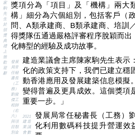
家
獎項分為「項目」及「機構」兩大類
駒
構」細分為六個組別，包括客戶（
先
生
問、A類承建商、B類承建商、培訓
於
頒
得獎隊伍通過嚴格評審程序脫穎而出
獎
典
化轉型的經驗及成功故事。
禮
上
致
建造業議會主席陳家駒先生表示
發展
歡
局常
迎
化的政策支持下，我們已建立穩
任秘
辭
書長
動香港應用及發展建築信息模擬
（工
務）
變得普遍及更具成效。這個獎項
劉俊
重要一步。」
傑工
程師
（右
發展局常任秘書長（工務）
六）
2021
與項
建造
化利用數碼科技提升營運效益
目類
業議
別金
會數