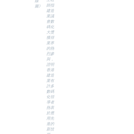
線
師指
圖》
建造
業議
會數
碼化
大獎
獲得
業界
的熱
烈參
與，
證明
香港
建造
業有
許多
數碼
化領
導者
熱衷
於應
用先
進的
新技