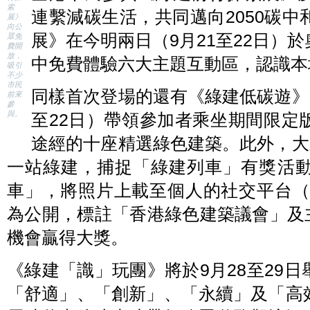
同
索
連繫減碳生活，共同邁向2050碳
啟
展》
動
向公
象
展》在今明兩日（9月21至22日）
眾免
徵
費開
通
放，
中免費體驗六大主題互動區，認識本
往
吸引
2050
不少
碳
市民
同樣首次登場的還有《綠建低碳遊》
中
前來
和
參
的
與。
至22日）帶領參加者乘坐期間限定
綠
建
途經的十座精選綠色建築。此外，大
列
車，
並
一站綠建，捕捉「綠建列車」有獎活
與
建
車」，將照片上載至個人的社交平台（Faceb
造
業
議
為公開，標註「香港綠色建築議會」及主題
會
環
機會贏得大獎。
境
及
可
《綠建「識」玩團》將於9月28至29
持
續
發
「舒適」、「創新」、「永續」及「高
展
專