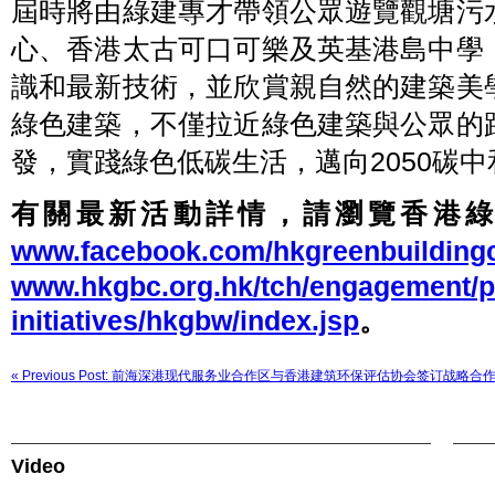
屆時將由綠建專才帶領公眾遊覽觀塘污
責
委
員
心、香港太古可口可樂及英基港島中學
會
主
識和最新技術，並欣賞親自然的建築美
席
梁
綠色建築，不僅拉近綠色建築與公眾的
維
健
建
發，實踐綠色低碳生活，邁向2050碳
築
師
（左
有關最新活動詳情，請瀏覽香港綠色建
一）
及
香
www.facebook.com/hkgreenbuildingc
港
綠
www.hkgbc.org.hk/tch/engagement/p
色
建
initiatives/hkgbw/index.jsp
。
築
議
會
執
« Previous Post: 前海深港现代服务业合作区与香港建筑环保评估协会签订战略合
行
總
監
賴
漢
忠
Video
工
程