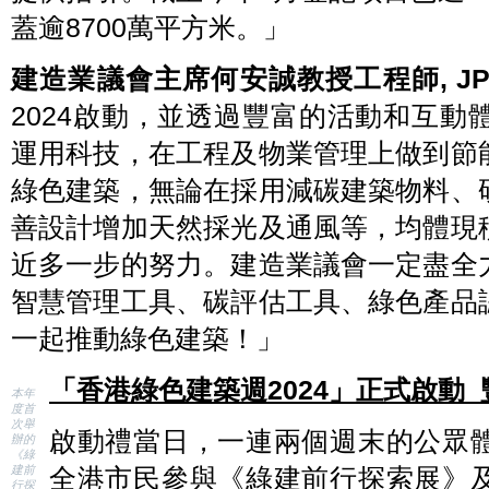
香
2024
蓋逾8700萬平方米。」
正
港
式
綠
啟
色
建造業議會主席何安誠教授工程師
動。
建
, J
築
議
2024啟動，並透過豐富的活動和互
會
主
運用科技，在工程及物業管理上做到節
席
張
天
綠色建築，無論在採用減碳建築物料、
祥
博
善設計增加天然採光及通風等，均體現
士,
SBS（右
二）
近多一步的努力。建造業議會一定盡全
擔
任
智慧管理工具、碳評估工具、綠色產品
主
禮
一起推動綠色建築！」
嘉
賓，
一
同
「香港綠色建築週
2024
」正式啟動
參
本年
與
度首
啟
次舉
啟動禮當日，一連兩個週末的公眾
動
辦的
儀
《綠
式，
建前
全港市民參與《綠建前行探索展》
共
行探