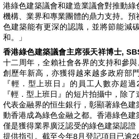
港綠色建築議會和建造業議會對推動綠
假
及
奧
生
海
態
機構、業界和專業團體的鼎力支持。預
城
局
二
局
色建築能有更深的認識，並將節能減
期
長
舉
謝
行
展
和。」
啟
寰
動
先
禮，
生,
香港綠色建築議會主席張天祥博士
, SB
匯
BBS,
JP（中）、
聚
建
來
十二周年，全賴社會各界的支持和參與
造
自
業
政
創歷年新高，亦獲得越來越多政府部
議
府
會
及
主
『輕．型上班日』的員工人數亦超過
業
席
界
何
的
『輕．型上班日』的短片拍攝中，除了
安
嘉
誠
賓，
代表金融界的恒生銀行，彰顯著綠色建
教
見
授
證
工
香
動香港成為綠色金融之都。香港綠色建
程
港
師,
綠
僅是獲得業界廣泛認受的綠色建築認證
JP（左
色
二）
建
以
築
提供指引。截至今年8月登記項目已逾26
及
週