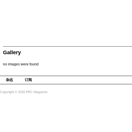
在
台
上
合
照。
Gallery
no images were found
杂志
订阅
Copyright © 2026 PRC Magazine.