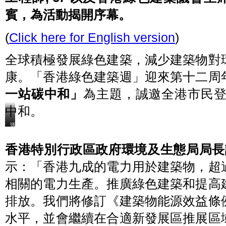
賓，為活動揭開序幕。
(
Click here for English version
)
全球積極發展綠色建築，減少建築物對
康。「香港綠色建築週」迎來第十二周
一站碳中和」
為主題，誠邀全港市民登
中和。
香
活
港
動
綠
邀
香港特別行政區政府環境及生態局局長
色
得
建
香
築
港
示：「香港九成的電力用於建築物，超
週
特
踏
別
相關的電力生產。推廣綠色建築和提高
入
行
十
政
二
區
排放。我們將修訂《建築物能源效益條
周
政
年，
府
水平，並會繼續在合適新發展區推展區
今
環
日
境