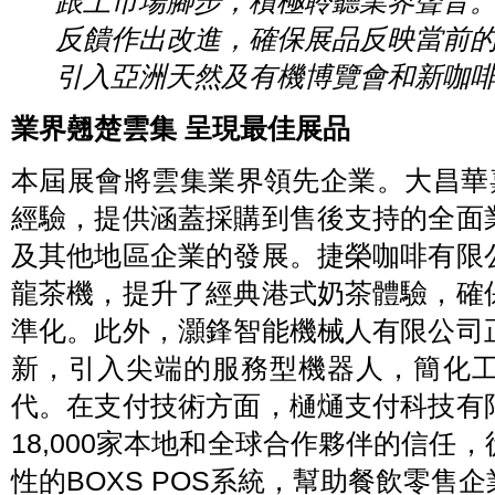
跟上市場腳步，積極聆聽業界聲音
反饋作出改進，確保展品反映當前
引入亞洲天然及有機博覽會和新咖
業界翹楚雲集 呈現最佳展品
本屆展會將雲集業界領先企業。大昌華
經驗，提供涵蓋採購到售後支持的全面
及其他地區企業的發展。捷榮咖啡有限
龍茶機，提升了經典港式奶茶體驗，確
準化。此外，灝鋒智能機械人有限公司
新，引入尖端的服務型機器人，簡化
代。在支付技術方面，樋熥支付科技有
18,000家本地和全球合作夥伴的信任
性的BOXS POS系統，幫助餐飲零售