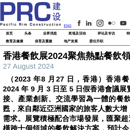
ENG
首页
头条
业界消息
奖项及活动
评论及专访
特
教育及健康
保育及重建
地产发展
委任升职
香港餐飲展2024聚焦熱點餐飲
27 August 2024
（2023 年8 月27 日，香港）香
2024 年 9 月 3 日至 5 日假香
接、產業創新、交流學習為一體的餐
甦，來自鄰近亞洲國家的旅客人數大增
需求。展覽積極配合市場發展，匯聚超
橫跨十個領域的餐飲解決方案，預計今屆