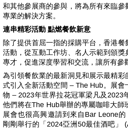
和其他參展商的參與，將為所有來臨參
專業的解決方案。
連串精彩活動 點燃餐飲新意
除了提供首屈一指的採購平台，香港餐
活動，從互動工作坊、名人示範到頒獎
專才，促進深度學習和交流，讓所有參
為引領餐飲業的最新洞見和展示最精彩
式引入全新活動空間 – The Hub。
物 – 2023年世界拉花冠軍梁凡及2023
他們將在The Hub舉辦的專屬咖啡大
展會也很高興邀請到來自Bar Leone的 Lo
剛剛舉行的「2024亞洲50最佳酒吧」 (Asia’