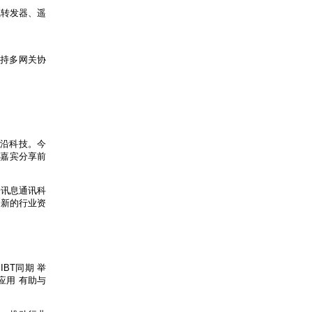
线转发器、遥
支持多网关协
前沿科技。今
磅嘉宾分享前
子讯息通讯科
一新的行业资
IBT同期 举
应用 有助与