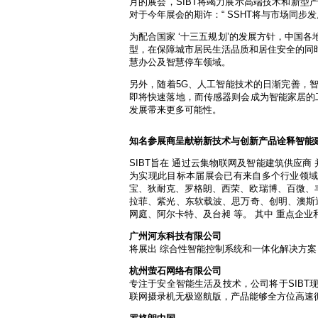
月的展会，SIBT将竭力展示高端技术和新型
对于今年展会的期许：“ SSHT将与市场同
为配合国家 ‘十三五规划’的发展方针，中国
型，在保障城市居民生活品质和居住安全的同
慧办公及智慧停车领域。
另外，随着5G、人工智能技术的日渐完善，
即将快速落地，而传感器则会成为智能家居的工
发展带来更多可能性。
知名参展商呈献
崭新技术与创新产品诠释智能
SIBT旨在 通过云集物联网及智能建筑供应商 并
为实现此目标本届展会已有来自多个行业领域的
宝、狄耐克、罗格朗、西荣、欧瑞博、百微、丰唐
拉菲、紫光、东软载波、思万奇、创明、澳斯迪
网庭、阿尔卡特、及台昶 等。 其中 重点企
广州河东科技有限公司
将展出 综合性智能控制系统和一体化解决方案
杭州萤石网络有限公司
专注于安全智能生活及技术，公司将于SIB
联网摄录机无极巡航版，产品能够全方位高速