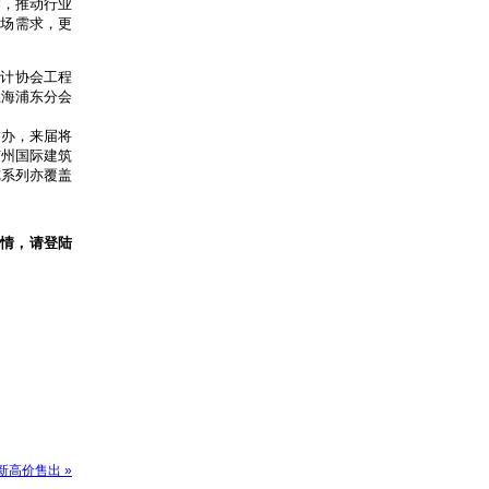
建，推动行业
市场需求，更
设计协会工程
上海浦东分会
福举办，来届将
广州国际建筑
览系列亦覆盖
详情，请登陆
目新高价售出 »