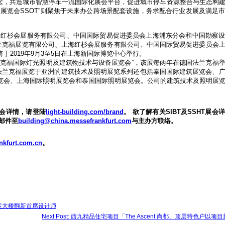
生态圈”概念，共造城市智慧停车一流国际化展会平台，促进城市停车资源整合与生态构
展览会SSOT”则聚焦于未来办公跨场景配套设施，务求配合行业发展及满足
上海红杉会展服务有限公司、中国国际贸易促进委员会上海浦东分会和中国勘察
法兰克福展览有限公司、上海红杉会展服务有限公司、中国国际贸易促进委员会
2019年9月3至5日在上海新国际博览中心举行。
lding – 法兰克福国际灯光照明及建筑物技术与设备展览会”，该展每两年在德国法兰克
展会，法兰克福展览于亚洲的建筑技术及照明展览系列还包括泰国国际建筑展览会、
览会、上海国际照明展览会和泰国国际照明展览会。公司的建筑技术及照明展
会详情，请登陆
light-building.com/brand
。 欲了解有关SIBT及SSHT展会
邮件至
building@china.messefrankfurt.com
与主办方联络。
nkfurt.com.cn
。
一号客运大楼翻新首席设计师
Next Post: 西九精品住宅项目「The Ascent 尚都」顶层特色户以项