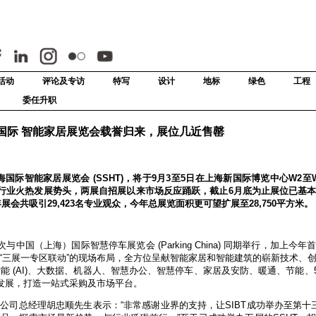
活动
评论及专访
特写
设计
地标
绿色
工程
委任升职
海国际 智能家居展览会载誉归来，展位几近售罄
及上海国际智能家居展览会 (SSHT)，将于9月3至5日在上海新国际博览中心W2
行业火热发展势头，两展自招展以来市场反应踊跃，截止6月底为止展位已基
会共吸引29,423名专业观众，今年总展览面积更可望扩展至28,750平方米。
与中国（上海）国际智慧停车展览会 (Parking China) 同期举行，加上今
形成“三展一专区联动”的现场布局，全方位呈献智能家居和智能建筑的崭新技术、
工智能 (AI)、大数据、机器人、智慧办公、智慧停车、家居及安防、暖通、节能、
发展，打造一站式采购及市场平台。
限公司总经理胡忠顺先生表示：“非常感谢业界的支持，让SIBT成功举办至第十