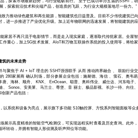
产品，探索市场最新趋势，与行业砥砺前行。”至于已成功举办五届的SSHT，
步发展，探索前沿技术和尖端产品，创造质的飞跃，为行业大规模落地尽一份力。”
各地致力推动绿色建筑和再生能源，智能建筑也日益普及。目前不少传统建筑已
时，进一步推进了产业优化升级。加上近年物联网的迅速发展，将智能建筑的
智能家居不再只流于电影情节，而是走入现实家庭，逐渐取代传统家居。全屋
作重心，加上5G技术发展、AIoT和万物互联操作系统的投入使用等，将给
建筑的未来走势
与聚焦于 AI + IoT 理念的 SSHT强强联手 从而 推动跨界融合 、 鼓励行
 280家展商 确认到场，部分参展企业包括：施耐德、海信 、萤石、奥韦
、海林、顺舟、 KNX、 EnOcean、聪普、奥科伟业、威仕达、河东电子
、 Sonos、安美莱、马兰士、尊堡、音 丽士、极品影视、长沙一待、向往
业和创新产品包括：
，以系统和设备为亮点，展示旗下多功能 S10触控屏、方悦系列智能面板等众
T现场展示高度精准的智能空气检测仪，可实现远程实时查看及历史查询。此外
循环转动，并拥有智能人形侦测及听声辩位等功能。