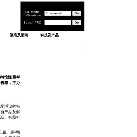
ROF Media
E-Newsletter
Search PRC
酒店及消闲
科技及产品
至W4馆隆重举
本售罄，主办
年首度增设的特
创新产品及解
5G、智慧社
三届。展望9