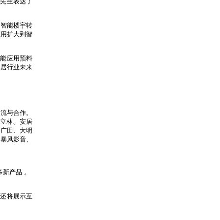
胡先生表达了
向智能楼宇转
应用扩大到智
智能应用预料
家居行业未来
业交流与合作。
易立林、安居
、广田、大明
、暴风影音、
多新产品 。
，还将展示互