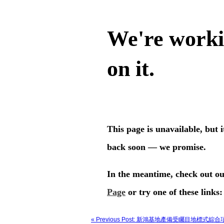
金
協
協
SBS、
SBS、
級
會
會
香
香
認
董
董
港
港
證。
事、
事、
特
特
香
香
別
別
港
港
行
行
綠
綠
政
政
色
色
區
區
建
建
政
政
築
築
府
府
議
議
發
環
會
會
展
境
綠
綠
局
及
建
建
副
生
標
標
局
態
籤
籤
長
局
委
委
林
副
員
員
智
局
會、
會、
文
長
建
建
先
黃
築
築
生，
淑
環
環
JP、
嫻
保
保
建
女
評
評
築
士，
« Previous Post: 新鴻基地產備受矚目地標式綜合
估
估
環
JP、