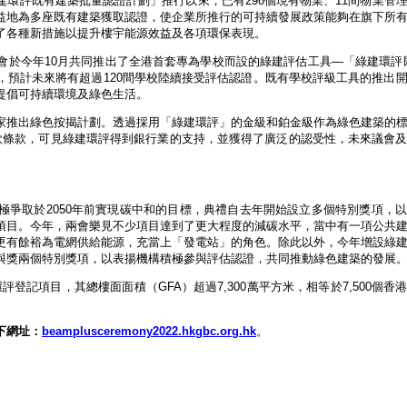
環評既有建築批量認證計劃」推行以來，已有298個現有物業、11間物業管
益地為多座既有建築獲取認證，使企業所推行的可持續發展政策能夠在旗下所
了各種新措施以提升樓宇能源效益及各項環保表現。
於今年10月共同推出了全港首套專為學校而設的綠建評估工具—「綠建環評既
，預計未來將有超過120間學校陸續接受評估認證。既有學校評級工具的推出
提倡可持續環境及綠色生活。
家推出綠色按揭計劃。透過採用「綠建環評」的金級和鉑金級作為綠色建築的
款條款，可見綠建環評得到銀行業的支持，並獲得了廣泛的認受性，未來議會
極爭取於2050年前實現碳中和的目標，典禮自去年開始設立多個特別獎項，
項目。今年，兩會樂見不少項目達到了更大程度的減碳水平，當中有一項公共
更有餘裕為電網供給能源，充當上「發電站」的角色。除此以外，今年增設綠
與獎兩個特別獎項，以表揚機構積極參與評估認證，共同推動綠色建築的發展
評登記項目，其總樓面面積（GFA）超過7,300萬平方米，相等於7,500個香
下網址：
beamplusceremony2022.hkgbc.org.hk
。