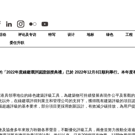
活动
评论及专访
特写
设计
地标
绿色
工程
委任升职
2022年度綠建環評認證頒授典禮」已於 2022年12月8日順利舉行。本年度有
出，是香港具領導地位的綠色建築評級工具，為建築物可持續發展表現作公平及客觀
此以外，在綠建環評得到業主和管理公司的支持下，獲得既有建築評級的項目
幅超越評級的基本要求，部分項目更採用創新設計，有效減少碳排放，為用戶
及協會多年來致力聆聽各界聲音，不斷優化評級工具，兩會並努力推動全港逾42