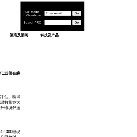
ROF Media
E-Newsletter
Search PRC
酒店及消闲
科技及产品
112個在綠
的評估。獲得
認證數量亦大
提升環境舒適
,000幢現