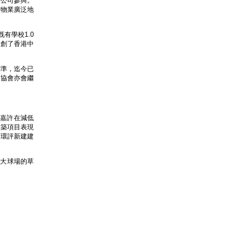
理公司參與。
有物業廣泛地
有學校1.0
開創了香港中
標準，迄今已
及協會亦會繼
以嘉許在減低
建築項目表現
建環評新建建
。
港大球場的草