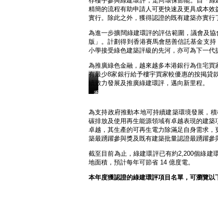
存樓宇參與綠建環評，走向環保節能。自「綠建
Veolia
督
峯
勝
精簡的流程有助申請人可更快速及更具成本效
China
教
匯
Holding
角
實行。除此之外，獲得認證的既有建築亦實行
家
獲
Limited
已
庭
綠
獲
為進一步擴闊綠建環評的評估範圍，議會及協會
婚
服
建
得
版」。計劃得到香港賽馬會慈善信託基金支持
人
務
環
綠
小學接受綠色建築評級的先河，亦可為下一代
員
中
評
建
宿
心
新
為推廣綠色金融，越來越多本港銀行為住宅買
環
舍
賽
建
有最少8家銀行給予樓宇買家較優惠的按掲貸
評
獲
馬
建
續致力發展及推廣綠建環評，邁向新里程。
室
得
會
築
內
香
香
香
香
綠
1.2
大
建
港
港
港
港
建
版
樓
築
綠
綠
綠
綠
為支持政府推動本地可持續建築環境發展，積
環
金
獲
1.0
色
色
色
色
碳排放及使用再生能源領域有卓越表現的建築
評
級
綠
版
建
建
建
建
卓越，其生產的可再生電力除滿足自身需求，
新
認
建
鉑
築
築
築
築
築最踴躍參與獎及既有建築批量認證最踴躍參
建
證。
環
金
議
議
議
議
建
評
級
截至目前為止，綠建環評已有約2,200個綠建環
會
會
會
會
築
既
認
地面積，預計每年可節省 14 億度電。
及
及
主
主
2.0
有
證。
建
建
席
席
版
本年度獲認證的綠建環評項目名單，可瀏覽以
建
築
築
張
張
鉑
築
環
環
孝
孝
金
2.0
保
保
威
威
級
版
評
評
先
先
認
鉑
估
估
生，
生，
證。