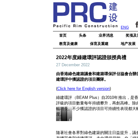
ENG
首页
头条
业界消息
奖项及
教育及健康
保育及重建
地产发展
2022年度綠建環評認證頒授典禮
27 December 2022
由香港綠色建築議會和建築環保評估協會合辦的「
建環評中獲認證的項目團隊。
(
Click here for English version
)
綠建環評（BEAM Plus）自2010年推
評級的項目數量每年持續攀升，再創高峰。除
幅增長。不少獲認證的項目可持續性表現都大
度。
Fit-
消
out
防
Project
處
隨著社會各界對綠色建築的關注日益提升，議會
of
基
嘉
百