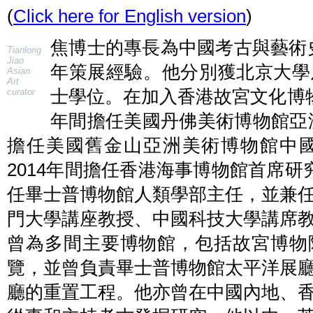
(
Click here for English version
)
焦博士的專長為中國考古與藝術史
Tianlong
Jiao
年策展經驗。他分別獲北京大學
Asian
Art
curator
士學位。在加入香港故宮文化博物館
年間擔任美國丹佛美術博物館亞洲部
擔任美國舊金山亞洲美術博物館中國
2014年間擔任香港海事博物館首席研究員
任畢士普博物館人類學部主任，並兼
門大學講座教授、中國科技大學講席
曾為多間主要博物館，包括故宮博物
覽，並曾負責畢士普博物館太平洋展
廳的重置工程。他亦曾在中國內地、