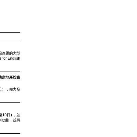
鈎編為題的大型
English
創當地房地產投資
億美元），傾力發
10日) ，並
創歌曲，並再