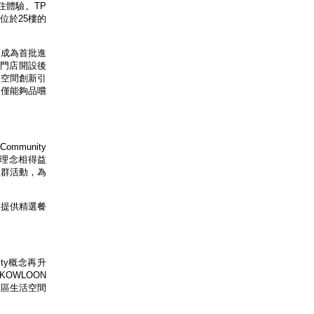
住體驗。TP
位於25樓的
酒成為首批進
家門店開設後
會空間創新引
不僅能夠品嚐
mmunity
牌理念相得益
屬社群活動，為
客提供精選餐
ty概念再升
KOWLOON
社區生活空間