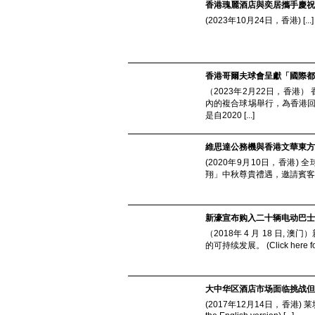
香港瑰麗酒店與奕居攜手慶祝
(2023年10月24日，香港) [...]
香港哥爾夫球會呈獻「國際都
（2023年2月22日，香港
內的複合球埸舉行，為香港回歸世界高
是自2020 [...]
維思達公務機與香港文華東方
(2020年9月10日，香港
翔」中秋尊貴禮遇，邀請賓客與
新濠宣布购入二十辆电动巴士
（2018年 4 月 18 日,
的可持续发展。 (Click here for En
大中华区酒店市场面临挑战但
(2017年12月14日，香港)