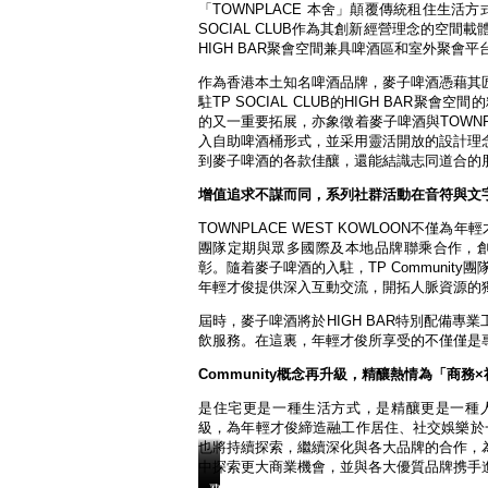
「TOWNPLACE 本舍」顛覆傳統租住生
SOCIAL CLUB作為其創新經營理念的空間
HIGH BAR聚會空間兼具啤酒區和室外聚
作為香港本土知名啤酒品牌，麥子啤酒憑藉其
駐TP SOCIAL CLUB的HIGH BA
的又一重要拓展，亦象徵着麥子啤酒與TOWNPL
入自助啤酒桶形式，並采用靈活開放的設計理
到麥子啤酒的各款佳釀，還能結識志同道合的
增值追求不謀而同，系列社群活動在音符與文
TOWNPLACE WEST KOWLOON不僅
團隊定期與眾多國際及本地品牌聯乘合作，創建
彰。隨着麥子啤酒的入駐，TP Community
年輕才俊提供深入互動交流，開拓人脈資源的
屆時，麥子啤酒將於HIGH BAR特別配備專
飲服務。在這裏，年輕才俊所享受的不僅僅是
Community概念再升級，精釀熱情為「商
是住宅更是一種生活方式，是精釀更是一種人生態度
級，為年輕才俊締造融工作居住、社交娛樂於一體的「
也將持續探索，繼續深化與各大品牌的合作，
中探索更大商業機會，並與各大優質品牌携手