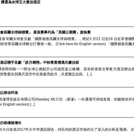
 獲選為全球五大最佳酒店
會高爾夫球錦標賽」 喜迎賽事列為「英國公開賽」資格賽
） 香港哥爾夫球會呈獻「國際都會高爾夫球錦標賽」，將於3 月23 日至26 日在享譽
爾夫球舞台打響第一炮。 (Click here for English version) 「國際都會
酒店聯手呈獻「皎月翱翔」中秋尊貴禮遇共慶佳節
) 全球首間和唯一一間全​​球公務航空公司維思達公務機，宣布與香港文華東方酒店聯
摯愛在四萬尺高空中欣賞最亮皓月，共度難忘佳節。 [...]
以推动环保
 澳门）新濠博亚娱乐有限公司(Nasdaq: MLCO) （新濠）一向重视可持续发展，积极推动
glish version) [...]
仍将继续增长
 莱坊今日发表2017年大中华酒店报告，对区内的酒店市场作出了深入的分析及预测。 (Click 