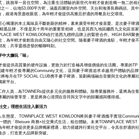
活方式，跳脫單一居住空間，為注重生活體驗的新世代年輕才俊創造獨一無二的租
載體之一，佔地53,000平方呎，涵蓋四層室內外空間、天台和海濱長廊碼頭。其中
會平台，維港海景盡收眼底，為年輕才俊提供高雅且舒適的用餐及社交環境。
匠心獨運的本土風味及不斷創新的精神，素來廣受年輕才俊喜愛。是次麥子啤
R聚會空間的精選品牌，不僅是其十周年的重要里程碑，也是其西九地區繼西九文化區首
ACE WEST KOWLOON在打造西九標桿品牌上的緊密合作。HIGH BAR聚
念，為年輕才俊創造自由又隨心的社交空間。隨着麥子啤酒的進駐，年輕才俊
朋友，共享靈感迸發的暢聊時刻。
字中大膽玩「味」
為年輕才俊提供高質量的硬件設施，更致力於打造極具增值價值的生活圈。專業的TP Co
年輕才俊專屬的Community文化，這與麥子啤酒追求卓越用戶體驗的品
團隊將每月在TP SOCIAL CLUB携手麥子啤酒，策劃兩場融合音樂與文化的專
獨家平台。
業工作人員，為TOWNERs提供多元化的服務和體驗。除專業服務外，還將為住
專屬的味蕾享受，更是將身心浸潤在音符與文字中的歸屬感與獲得感。
務×社交」理想生活注入新活力
。TOWNPLACE WEST KOWLOON將與麥子啤酒攜手實現Communi
Bleisure 商務×社交乘式生活」租住體驗。未來TOWNPLACE WEST 
為年輕才俊提供更多品牌獨家禮遇，助力搭建跨行業社交平台，令其在舒適的
進步，打造更大品牌新突破。