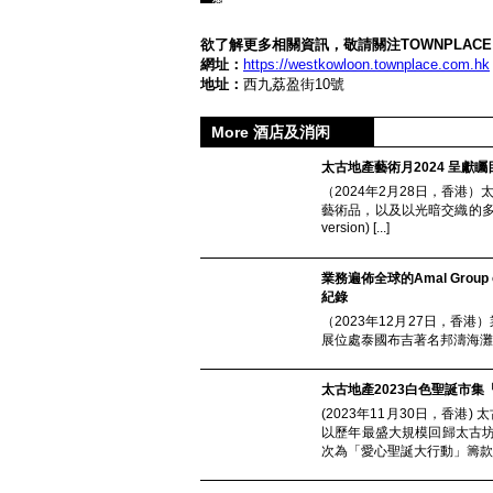
HIGH
HIGH
TOWNPLACE
麥
BAR
BAR
WEST
子
KOWLOON
聚
聚
於
欲了解更多相關資訊，敬請關注TOWNPLACE W
聯
會
會
西
網址：
https://westkowloon.townplace.com.hk
乘
空
空
九
地址：
西九荔盈街10號
麥
間
間
文
子
化
啤
More 酒店及消闲
區
酒
的
太古地產藝術月2024 呈獻
戶
（2024年2月28日，香港
外
藝術品，以及以光暗交織的多元裝置
啤
version) [...]
酒
車
業務遍佈全球的Amal Group
紀錄
（2023年12月27日，香港）
展位處泰國布吉著名邦濤海灘（Bang
太古地產2023白色聖誕市集「
(2023年11月30日，香港)
以歷年最盛大規模回歸太古
次為「愛心聖誕大行動」籌款。 (Click h