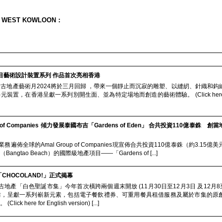
EST KOWLOON：
矚目藝術設計裝置系列 作品首次亮相香港
）太古地產藝術月2024將於三月回歸 ，帶來一個靜止而沉寂的雕塑、以縫紉、針織和
，在香港呈獻一系列別開生面、並為特定場地而創造的藝術體驗。 (Click here for 
 of Companies 傾力發展泰國布吉「Gardens of Eden」 合共投資110億泰銖 
業務遍佈全球的Amal Group of Companies現宣佈合共投資110億泰銖（約3.15
tao Beach）的國際級地產項目——「Gardens of [...]
CHOCOLAND!」正式揭幕
 太古地產「白色聖誕市集」今年首次橫跨兩個週末開放 (11月30日至12月3日 及12月8至
坊，呈獻一系列嶄新元素，包括電子餐飲禮券、可重用餐具租借服務及屬於市集的原
ere for English version) [...]