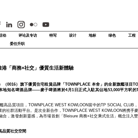
活动
评论及专访
特写
设计
地标
绿色
工程
委任升职
維港「商務×社交」優質生活新體驗
）（0016）旗下優質住宅租賃品牌「TOWNPLACE 本舍」的全新旗艦項目TOW
港本地知名啤酒品牌——麥子啤酒將於4月1日正式入駐其佔地53,000平方呎的TP 
項目，TOWNPLACE WEST KOWLOON當中的TP SOCIAL CLU
社群活動平台。是次全新合作，TOWNPLACE WEST KOWLOON將携手
，激發創新靈感，為市場首創「Bleisure 商務×社交乘式生活」概念注入
高品質社交空間