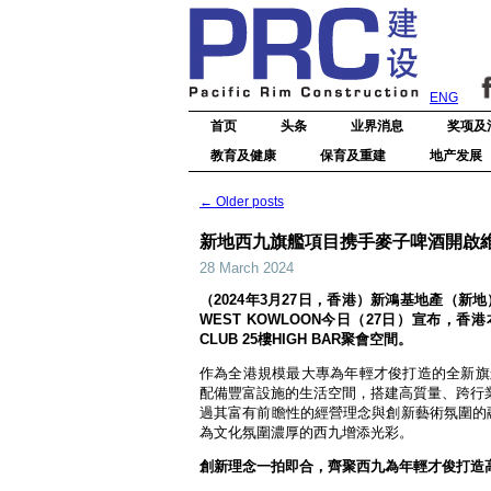
ENG
首页
头条
业界消息
奖项及
教育及健康
保育及重建
地产发展
←
Older posts
新地西九旗艦項目携手麥子啤酒開啟
28 March 2024
（2024年3月27日，香港）新鴻基地產（新地
WEST KOWLOON今日（27日）宣布，香
CLUB 25樓HIGH BAR聚會空間。
作為全港規模最大專為年輕才俊打造的全新旗艦高品質
配備豐富設施的生活空間，搭建高質量、跨行業的
過其富有前瞻性的經營理念與創新藝術氛圍的融合
為文化氛圍濃厚的西九增添光彩。
創新理念一拍即合，齊聚西九為年輕才俊打造