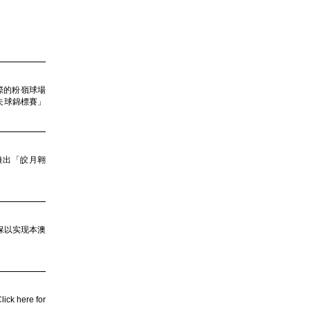
國際的粉嶺球場
高爾夫球錦標賽」
合推出「皎月翱
环保以实现本澳
here for