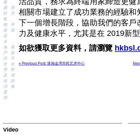
活品質，務求為終端用家締造更健
毒，
適用
相關市場建立了成功業務的經驗和
於空
氣、
下一個增長階段，協助我們的客戶
物件
表面
力及健康水平，尤其是在 2019新
及
水，
如欲獲取更多資料，請瀏覽
hkbsl
為客
戶提
供不
« Previous Post: 珠海金湾市民艺术中心
Ne
含化
學劑
及環
保的
消毒
選
擇。
Video