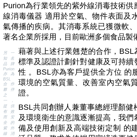
Purion為行業領先的紫外線消毒技術
線消毒儀器 適用於空氣、物件表面及
氣傳播的疾病。其消毒系統已獲微軟、SAP及 Ma
著名企業所採用，目前歐洲多個食品製
藉著與上述行業翹楚的合作，BSL為
另一
知名
標準及認證計劃針對健康及可持續
品牌
Purion
性 。BSL亦為客戶提供全方位 
亦為
BSL
環境的空氣質量、改善室內空氣質素
合作
夥伴
證。
之
一，
BSL共同創辦人兼董事總經理顏
提供
有效
及環境衛生的意識逐漸提高，我們
而安
全的
備及使用創新及高端技術定制 的
紫外
線消