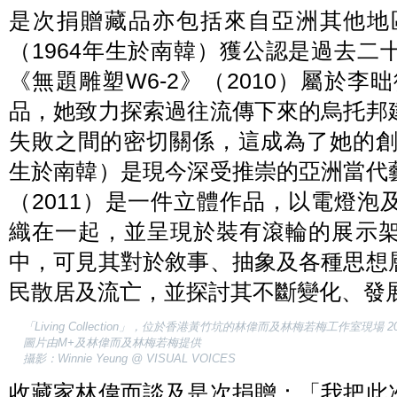
是次捐贈藏品亦包括來自亞洲其他地
（1964年生於南韓）獲公認是過去
《無題雕塑W6-2》（2010）屬於李
品，她致力探索過往流傳下來的烏托邦
失敗之間的密切關係，這成為了她的創
生於南韓）是現今深受推崇的亞洲當代
（2011）是一件立體作品，以電燈
織在一起，並呈現於裝有滾輪的展示
中，可見其對於敘事、抽象及各種思想
民散居及流亡，並探討其不斷變化、發
「Living Collection」，位於香港黃竹坑的林偉而及林梅若梅工作室現場 2
圖片由M+及林偉而及林梅若梅提供
攝影：Winnie Yeung @ VISUAL VOICES
收藏家林偉而談及是次捐贈：「我把此