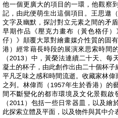
他一個更廣大的項目的一環，他觀察
記，由此便萌生出這個項目。王思遨（
文字及幽默，探討對立元素之間的矛盾
早期作品《壓克力畫布（黃色格仔）
仔）》顛覆大眾對繪畫媒介性質的固有
港）經常藉長時段的展演來思索時間
（2013）中，黃榮法連續二十天、
凝土的杯子，由此創作出由二十個杯子
平凡乏味之感和時間流逝。收藏家林偉
之列。林偉而（1957年生於香港）
間不斷變化的都市環境及文化景觀啟發
（2011）包括一些日常器皿，以及
此探索立體及平面，以及物件與其中介