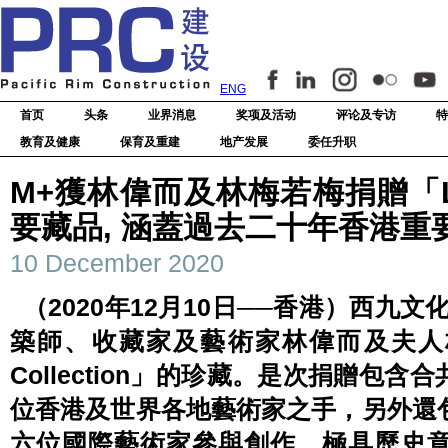
ENG
首页
头条
业界消息
奖项及活动
评论及专访
特
教育及健康
保育及重建
地产发展
委任升职
M+獲林偉而及林梅若梅捐贈「Livin
要藏品, 涵蓋過去二十年香港重
10 December 2020
（2020年12月10日──香港）西九
築師、收藏家及藝術家林偉而及夫人林
Collection」的珍藏。是次捐贈包
位香港及世界各地藝術家之手，另外還包括
六位國際藝術家參與創作、極具歷史