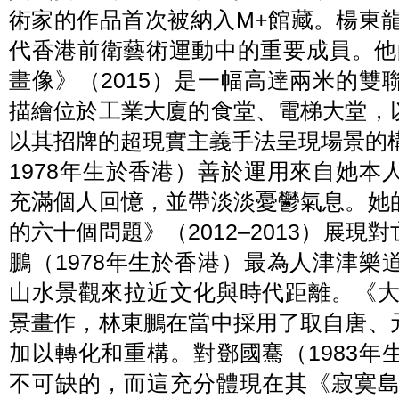
術家的作品首次被納入M+館藏。楊東龍
代香港前衛藝術運動中的重要成員。他
畫像》（2015）是一幅高達兩米的
描繪位於工業大廈的食堂、電梯大堂，
以其招牌的超現實主義手法呈現場景的
1978年生於香港）善於運用來自她
充滿個人回憶，並帶淡淡憂鬱氣息。她
的六十個問題》（2012–2013）展
鵬（1978年生於香港）最為人津津
山水景觀來拉近文化與時代距離。《大
景畫作，林東鵬在當中採用了取自唐、
加以轉化和重構。對鄧國騫（1983
不可缺的，而這充分體現在其《寂寞島