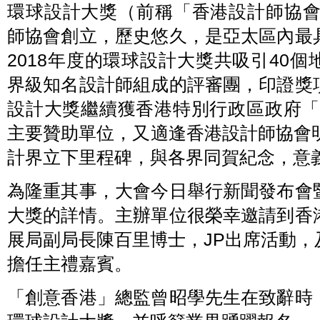
環球設計大獎（前稱「香港設計師協會
師協會創立，歷史悠久，是亞太區內最
2018年度的環球設計大獎共吸引40個地
界級知名設計師組成的評審團，印證獎
設計大獎繼續獲香港特別行政區政府「創意
主要贊助單位，又適逢香港設計師協會
計界立下里程碑，與各界同賀紀念，意
為隆重其事，大會今日舉行新聞發布會
大獎的詳情。主辦單位很榮幸邀請到香
展局副局長陳百里博士，JP出席活動
擔任主禮嘉賓。
「創意香港」總監曾昭學先生在致辭時