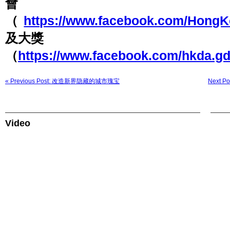
會
（
https://www.facebook.com/HongK
及大獎
（
https://www.facebook.com/hkda.gd
« Previous Post: 改造新界隐藏的城市瑰宝
Next 
Video