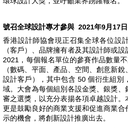
環球設計大獎，並呼籲業界踴躍報名。
號召
全
球設計專才參與
2021
年
9
月
17
日
香港設計師協會現正召集全球各位設
（客戶）、品牌擁有者及其設計師或設
2021，每個報名單位的參賽作品數量
（數碼、平面、產品、空間、創意新銳
設計客戶），其中包含 50 個衍生組
域。大會為每個組別各設金獎、銀獎、
審之選獎，以充分表揚各項卓越設計。
更是鼓勵良好的商業支援和促進商業合
示的機會，將創新設計推廣出去。