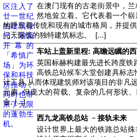
在澳门现有的古老街景中，兰
然地耸立着。它代表着一个崭
地呼应着传统和现有的城市格局，并提供了
门天际线的独特建筑标志。 [...]
车站上盖新里程: 高瞻远瞩的
英国标赫构建最先进长跨度铁
高铁总站候车大堂创建具标志
计工具,从而体现建筑师对该项目的非凡
元素, 但庞大的荷载、复杂的几何形状
合, [...]
西九龙高铁总站 ﹣接轨未来
设计世界上最大的铁路总站殊